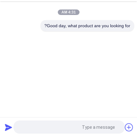
فئات شعبية
جميع
مراقبة
4:31 AM
جهاز الإرسال 
وحدة الإرسال 
الجودة
والاستقبال البصري 
والاستقبال البصرية
Good day, what product are you looking for?
SFP
التحكم الصناعي PLC
وحدات Cisco SFP
اتصل
بنا
تبديل سيسكو إيثرنت
هواوي SFP الوحدة
أخبار
نقاط نهاية مؤتمر 
جهاز سيسكو الأمني
الفيديو
القضايا
خريطة
الموقع
طلب اقتباس