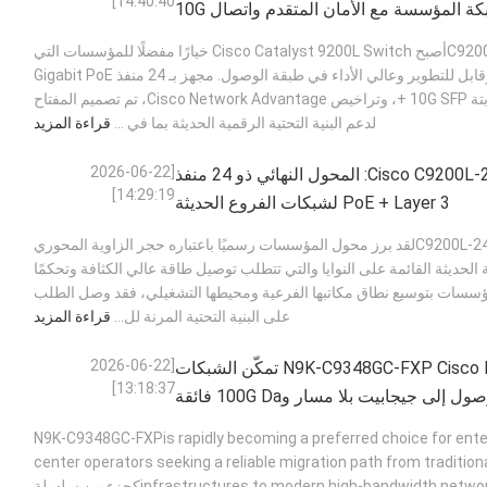
14:40:40]
ة المؤسسة مع الأمان المتقدم واتصال 10G
ملخص C9200L-24P-4X-Aأصبح Cisco Catalyst 9200L Switch خيارًا مفضلًا للمؤسسات التي
تسعى إلى حل شبكي آمن وقابل للتطوير وعالي الأداء في طبقة الوصول. مجهز بـ 24 منفذ Gigabit PoE
+ ،4 وصلات صعودية ثابتة 10G SFP +، وتراخيص Cisco Network Advantage، تم تصميم المفتاح
لدعم البنية التحتية الرقمية الحديثة بما في ...
قراءة المزيد
[2026-06-22
مراجعة Cisco C9200L-24P-4G-A: المحول النهائي ذو 24 منفذ
14:29:19]
PoE + Layer 3 لشبكات الفروع الحديثة
ملخص سيسكوC9200L-24P-4G-Aلقد برز محول المؤسسات رسميًا باعتباره حجر الزاوية المحوري
الحديثة القائمة على النوايا والتي تتطلب توصيل طاقة عالي الكثافة وتحكمًا
م المؤسسات بتوسيع نطاق مكاتبها الفرعية ومحيطها التشغيلي، فقد وصل الطلب
على البنية التحتية المرنة لل...
قراءة المزيد
[2026-06-22
N9K-C9348GC-FXP Cisco Nexus 9300 Switch تمكّن الشبكات
13:18:37]
المؤسسية من الوصول إلى جيجابيت بلا مسار و100G Da فائقة
السرعة
N9K-C9348GC-FXPis rapidly becoming a preferred choice for enterpri
center operators seeking a reliable migration path from tradition
infrastructures to modern high-bandwidth network architecturesكجزء من سلسلة