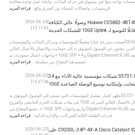
 المؤسسات تواجه نموًا غير مسبوق في حركة البيانات، وأعباء عمل وحدة معالجة
الرسومات، واتصالات الشبكة بين الشرق والغ...
قراءة المزيد
[2026-06-24
يوفر جهاز التحويل Huawei CE5882-48T4S وصولًا عالي الكثافة
13:11:55]
ملخص هواويCE5882-48T4Sأصبحت بسرعة خيارًا مفضلًا للمؤسسات ومراكز البيانات والمؤسسات
لذين يبحثون عن الوصول الموثوق به إلى جيجابيت والاتصال بالاتصال العالي
السرعة.يحتوي على 48 منفذ Gigabit Ethernet RJ45 و 4 × 10GE SFP + واجهات اتصال صعودية، تم
تصميم هذا المفتاح من سلسلة ...
قراءة المزيد
[2026-06-23
توفر هواوي S5731-S24T4X شبكات مؤسسية عالية الأداء مع 24
15:37:38]
ابت وإمكانية توسيع الوصلة الصاعدة 10GE
ملخص هواويS5731-S24T4Xيظهر كخيار مفضل للمؤسسات التي تسعى إلى الوصول الموثوق به
إلى Gigabit والاتصال بالاتصال العالي السرعة 10GE في بيئات شبكات الحرم الجامعي والفروع
الحديثة.يحتوي على 24 منفذ Gigabit Ethernet RJ45 وأربع واجهات 10GE SFP +، يجمع المفتاح بين
قدرات الطبقة الثالثة للشركات، والإدارة الذكية...
قراءة المزيد
[2026-06-23
يعمل المحول C9200L-24P-4X-A Cisco Catalyst 9200L على