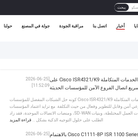
يبحث
يا
أخبار
اتصل بنا
مراقبة الجودة
جولة في المصنع
حولنا
[2026-06-25
يعمل جهاز توجيه الخدمات المتكاملة Cisco ISR4321/K9 على
11:52:09]
ريع اتصال الفروع الآمن للمؤسسات الحديثة
ملخص يواصل موجه الخدمات المتكاملة Cisco ISR4321/K9 كونه حل الشبكات المفضل للمؤسسات
ي آمن وقابل للتطوير وفعال من حيث التكلفة. مع تزايد اعتماد المؤسسات
للتطبيقات السحابية، وبيئات العمل المختلطة، وبنيات SD-WAN، ومنصات الاتصالات الموحدة، فقد زاد
الطلب على حلول التوجيه الذكية بشكل ...
قراءة المزيد
[2026-06-25
يحظى جهاز التوجيه Cisco C1111-8P ISR 1100 Series بالاهتمام