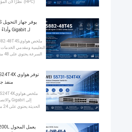
(HPC). نظرًا لأن
لـ Gigabit وأداءً قابلًا للتوسع لـ 10GE Uplink للشبكات الحديثة
التعليمية ومقدمي الخدمات ا
منفذ جيج