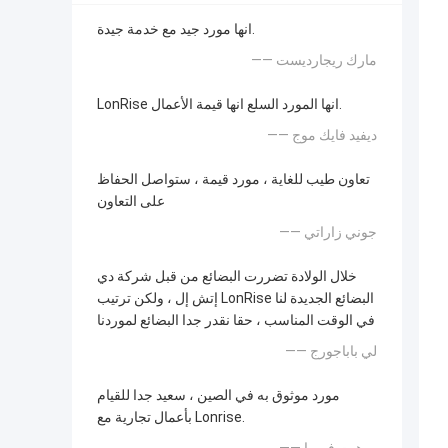
انها مورد جيد مع خدمة جيدة.
—— مارك ريجارديست
LonRise انها المورد السلع انها قيمة الأعمال.
—— ديفيد فايك موج
تعاون طيب للغاية ، مورد قيمة ، ستواصل الحفاظ
على التعاون
—— جوني زاراتي
خلال الولادة تضررت البضائع من قبل شركة دي
إتش إل ، ولكن ترتيب LonRise البضائع الجديدة لنا
في الوقت المناسب ، حقا نقدر جدا البضائع لموردنا
—— لي باباجورج
مورد موثوق به في الصين ، سعيد جدا للقيام
بأعمال تجارية مع Lonrise.