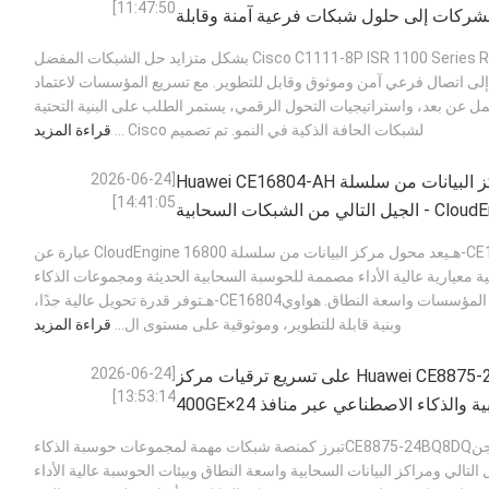
11:47:50]
ركات إلى حلول شبكات فرعية آمنة وقابلة
للتطوير
ملخص أصبح Cisco C1111-8P ISR 1100 Series Router بشكل متزايد حل الشبكات المفضل
ى اتصال فرعي آمن وموثوق وقابل للتطوير. مع تسريع المؤسسات لاعتماد
مل عن بعد، واستراتيجيات التحول الرقمي، يستمر الطلب على البنية التحتية
لشبكات الحافة الذكية في النمو. تم تصميم Cisco ...
قراءة المزيد
[2026-06-24
محول مركز البيانات من سلسلة Huawei CE16804-AH
14:41:05]
CloudEngine 16800 - الجيل التالي من الشبكات السحابية
وشبكات الذكاء الاصطناعي
1. ملخص هواويCE16804-هـيعد محول مركز البيانات من سلسلة CloudEngine 16800 عبارة عن
معيارية عالية الأداء مصممة للحوسبة السحابية الحديثة ومجموعات الذكاء
الاصطناعي ومراكز بيانات المؤسسات واسعة النطاق. هواويCE16804-هـتوفر قدرة تحويل عالية جدًا،
وبنية قابلة للتطوير، وموثوقية على مستوى ال...
قراءة المزيد
[2026-06-24
يعمل Huawei CE8875-24BQ8DQ على تسريع ترقيات مركز
13:53:14]
البيانات السحابية والذكاء الاصطناعي عبر منافذ 24×400GE
و8×800GE.
ملخص هواوي كلاود إنجنCE8875-24BQ8DQتبرز كمنصة شبكات مهمة لمجموعات حوسبة الذكاء
لتالي ومراكز البيانات السحابية واسعة النطاق وبيئات الحوسبة عالية الأداء