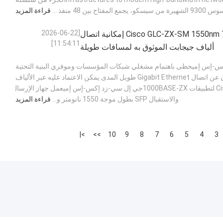
سيسكو، يجمع المفتاح بين 48 منفذ ...
قراءة المزيد
[2026-06-22
تتيح وحدة Cisco GLC-ZX-SM 1550nm 70km SFP إمكانية اتصال
11:54:11]
ألياف جيجابت الموثوق به لمسافات طويلة
إس إميحظى باهتمام مشغلي شبكات المؤسسات وموفري البنية التحتية
للاتصالات الذين يبحثون عن اتصال Gigabit Ethernet طويل المدى يمكن الاعتماد عليه عبر الألياف
أحادية الوضع. تم تصميم Cisco لتطبيقات 1000BASE-ZXجي إل سي-زد إكس-إس إميعمل جهاز الإرسال
والاستقبال SFP بطول موجة 1550 نانومتر و...
قراءة المزيد
>|
>>
10
9
8
7
6
5
4
3