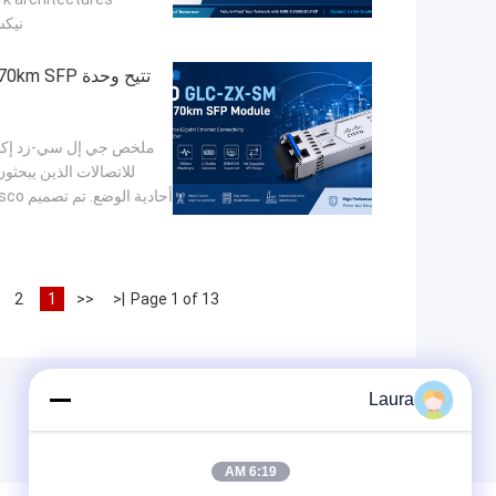
نيكسوس 9300 الشهيرة من 
ملخص جي إل سي-زد إكس-
2
1
<<
|<
Page 1 of 13
Laura
6:19 AM