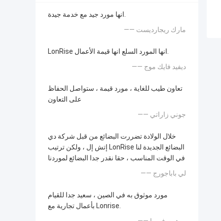
انها مورد جيد مع خدمة جيدة.
—— مارك ريجارديست
LonRise انها المورد السلع انها قيمة الأعمال.
—— ديفيد فايك موج
تعاون طيب للغاية ، مورد قيمة ، ستواصل الحفاظ
على التعاون
—— جوني زاراتي
خلال الولادة تضررت البضائع من قبل شركة دي
إتش إل ، ولكن ترتيب LonRise البضائع الجديدة لنا
في الوقت المناسب ، حقا نقدر جدا البضائع لموردنا
—— لي باباجورج
مورد موثوق به في الصين ، سعيد جدا للقيام
بأعمال تجارية مع Lonrise.