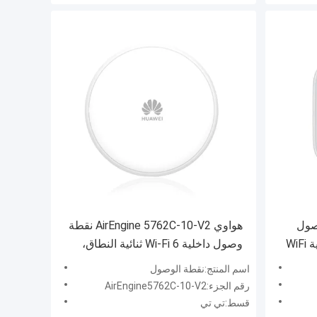
نقطة وصول
هواوي AirEngine 5762C-10-V2 نقطة
هواوي AirEngine الخارجية بتقنية WiFi
وصول داخلية Wi-Fi 6 ثنائية النطاق،
نقطة وصول لاسلكية عالية السرعة
اسم المنتج:نقطة الوصول
2.975 جيجابت في الثانية
رقم الجزء:AirEngine5762C-10-V2
802.
قسط:تي تي