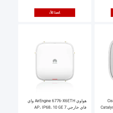
ﺎﺘﺼﻟ ﺍﻶﻧ
نقطة وصول Cisco
هواوي AirEngine 6776-X6ETH واي
Cataly
فاي خارجي 7 AP، IP68، 10 GE