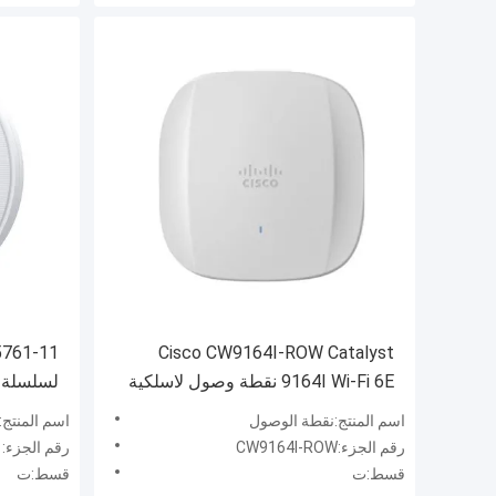
Cisco CW9164I-ROW Catalyst
9164I Wi-Fi 6E نقطة وصول لاسلكية
داخلية ثلاثية النطاق
مزدوج 11ax، هوائي ذكي، بلوتوث
اسم المنتج:نقطة الوصول
اسم المنتج
رقم الجزء:CW9164I-ROW
رقم الجزء:AirEngine5761-11
قسط:ت
قسط:ت