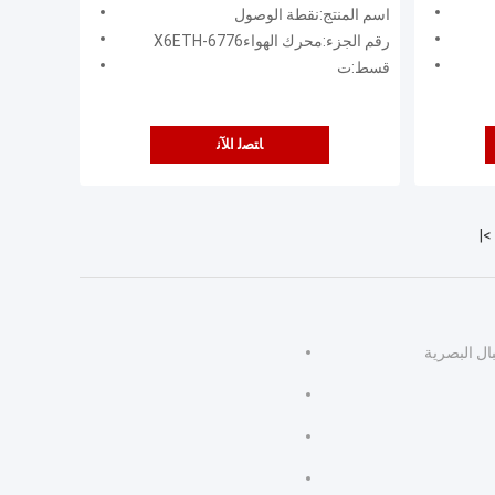
Uplink
اسم المنتج:نقطة الوصول
رقم الجزء:محرك الهواء6776-X6ETH
قسط:ت
ﺎﺘﺼﻟ ﺍﻶﻧ
>|
ال البصرية