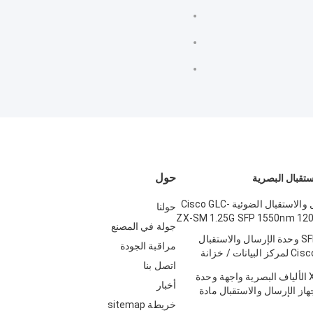
حول
ستقبال البصرية
وحدة الإرسال والاستقبال الضوئية Cisco GLC-
حولنا
ZX-SM 1.25G SFP 1550nm 12
جولة في المصنع
SFP-10G-LR-S وحدة الإرسال والاستقبال
مراقبة الجودة
الضوئية من Cisco لمركز البيانات / خزانة
اتصل بنا
سة
X2-10GB-ZR الألياف البصرية واجهة وحدة
أخبار
10 + جهاز الإرسال والاستقبال مادة
خريطة sitemap