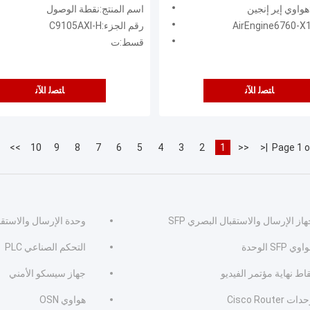
6، هوائي داخلي
هواوي إير إنجين
اسم المنتج:نقطة الوصول
رقم الجزء:C9105AXI-H
قسط:ت
ﺎﺘﺼﻟ ﺍﻶﻧ
ﺎﺘﺼﻟ ﺍﻶﻧ
>>
10
9
8
7
6
5
4
3
2
1
<<
|<
Page 1 o
از الإرسال والاستقبال البصري SFP
وحدة الإرسال والاستقب
وي SFP الوحدة
التحكم الصناعي PLC
اط نهاية مؤتمر الفيديو
جهاز سيسكو الأمني
ات Cisco Router
هواوي OSN