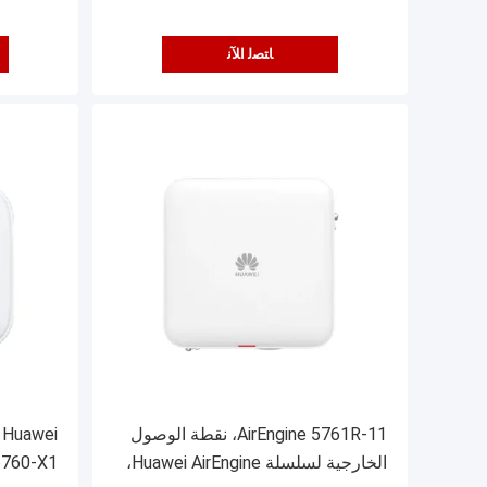
ﺎﺘﺼﻟ ﺍﻶﻧ
AirEngine 5761R-11، نقطة الوصول
 Huawei
الخارجية لسلسلة Huawei AirEngine،