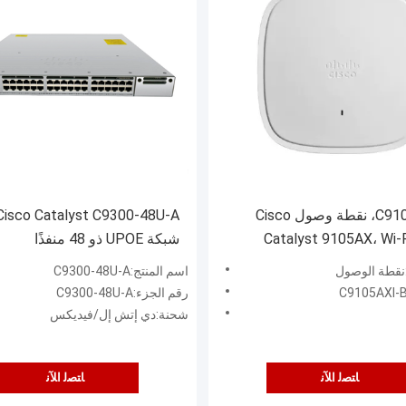
C9105AXI-B، نقطة وصول Cisco
Catalyst 9105AX، Wi-
شبكة UPOE ذو 48 منفذًا
:نقطة الوصول
اسم المنتج:C9300-48U-A
رقم الجزء:C9300-48U-A
شحنة:دي إتش إل/فيديكس
ﺎﺘﺼﻟ ﺍﻶﻧ
ﺎﺘﺼﻟ ﺍﻶﻧ