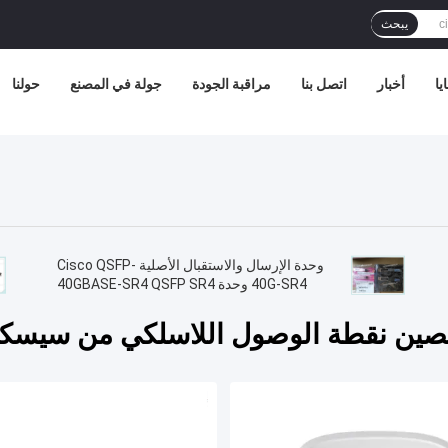
يبحث
يا
أخبار
اتصل بنا
مراقبة الجودة
جولة في المصنع
حولنا
وحدة الإرسال والاستقبال الأصلية Cisco QSFP-
40G-SR4 وحدة 40GBASE-SR4 QSFP SR4
صين نقطة الوصول اللاسلكي من سيسك