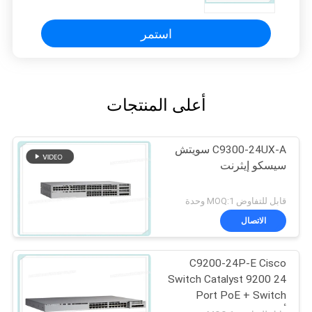
استمر
أعلى المنتجات
C9300-24UX-A سويتش
سيسكو إيثرنت
قابل للتفاوض MOQ:1 وحدة
الاتصال
C9200-24P-E Cisco
Switch Catalyst 9200 24
Port PoE + Switch
أساسيات الشبكة