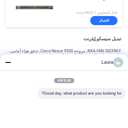
قابل للتفاوض MOQ:1 وحدة
الاتصال
تبديل سيسكو إيثرنت
NXA-FAN-30CFM-F، مروحة Cisco Nexus 9300، تدفق هواء أمامي،
عادم من جانب المنفذ، قابل للتبديل السريع
Laura
N9K-C9348GC-FXP، محول Cisco Nexus 9300، 48x1G BASE-
T/4x25G SFP28/2x100G QSFP28
9:48 AM
C9200-24T-A، محول Cisco Catalyst 9200، منافذ 24xGE/ميزة
الشبكة/التكديس
Good day, what product are you looking for?
فئات شعبية
جميع
جهاز الإرسال 
وحدة الإرسال 
والاستقبال البصري 
والاستقبال البصرية