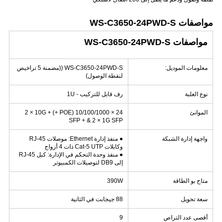
مواصفات
WS-C3650-24PWD-S
مواصفات WS-C3650-24PWD-S
معلومات الموديل:
WS-C3650-24PWD-S ((مضمنة 5 تراخيص
لنقطة الوصول)
نوع العلبة
رف قابل للتركيب - 1U
الموانئ
24 × 10/100/1000 (POE +)
+ 2 × 10G
SFP + & 2 × 1G SFP
واجهة إدارة الشبكة
●
منفذ إدارة Ethernet: موصلات RJ-45
وكابلات Cat-5 UTP ذات 4 أزواج
●
منفذ وحدة التحكم في الإدارة: كبل RJ-45
إلى DB9 لتوصيلات الكمبيوتر
متاح بو الطاقة
390W
سعة تحويل
88 جيجابت في الثانية
أقصى عدد التراص
9