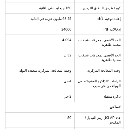
كومة عرض النطاق الترددي
160 جيجابت في الثانية
إعادة توجيه الأداء
68.45 مليون حزمة في الثانية
إدخالات FNF
24000
الحد الأقصى لمعرفات شبكات
4،094
محلية ظاهرية
الحد الأقصى لمعرفات شبكات
32 ك
محلية ظاهرية
وحدة المعالجة المركزية
وحدة المعالجة المركزية متعددة النواة
الرامات "الذاكرة العشوائية في
4 جي
الهواتف والحواسيب
ذاكرة متنقله
2 جي
لاسلكي
عدد AP لكل رمز التبديل /
50
المكدس