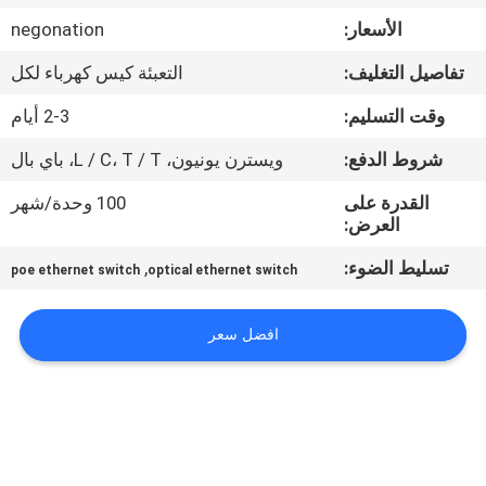
الأسعار:
negonation
مراقبة
تفاصيل التغليف:
التعبئة كيس كهرباء لكل
الجودة
وقت التسليم:
2-3 أيام
اتصل
شروط الدفع:
ويسترن يونيون، L / C، T / T، باي بال
بنا
القدرة على
100 وحدة/شهر
العرض:
أخبار
تسليط الضوء:
,
poe ethernet switch
optical ethernet switch
القضايا
افضل سعر
خريطة
الموقع