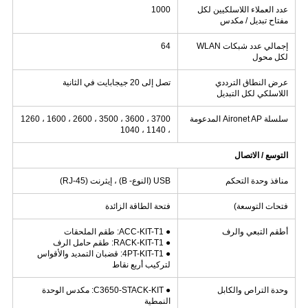
عدد العملاء اللاسلكيين لكل
1000
مفتاح تبديل / مكدس
إجمالي عدد شبكات WLAN
64
لكل محول
عرض النطاق الترددي
تصل إلى 20 جيجابايت في الثانية
اللاسلكي لكل التبديل
سلسلة Aironet AP المدعومة
3700 ، 3600 ، 3500 ، 2600 ، 1600 ، 1260
، 1140 ، 1040
التوسع / الاتصال
منافذ وحدة التحكم
USB (النوع- B) ، إيثرنت (RJ-45)
فتحات التوسعة)
فتحة الطاقة الزائدة
أطقم التبعي والرف
● ACC-KIT-T1: طقم الملحقات
● RACK-KIT-T1: طقم حامل الرف
● 4PT-KIT-T1: قضبان التمديد والأقواس
لتركيب أربع نقاط
وحدة التراص والكابل
● C3650-STACK-KIT: مكدس الوحدة
النمطية