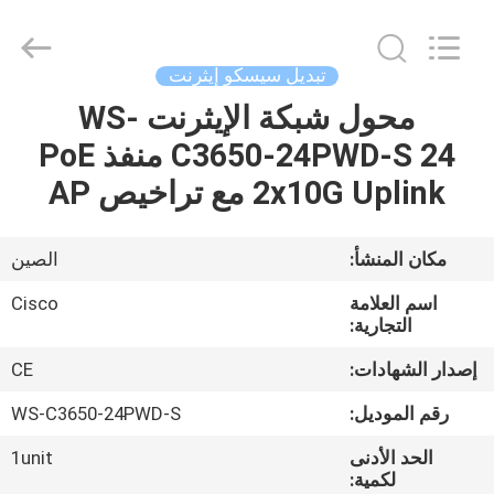
2026
LonRise
Equipment
Co.
Ltd..
تبديل سيسكو إيثرنت
All
Rights
Reserved.
محول شبكة الإيثرنت WS-
المنزل
C3650-24PWD-S 24 منفذ PoE
المنتجات
2x10G Uplink مع تراخيص AP
فيديوهات
مكان المنشأ:
الصين
اسم العلامة
Cisco
حولنا
التجارية:
إصدار الشهادات:
CE
جولة
رقم الموديل:
WS-C3650-24PWD-S
في
الحد الأدنى
1unit
المصنع
لكمية: