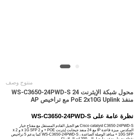
سياسة
الخصوصية
منتوج وصف
محول شبكة الإيثرنت WS-C3650-24PWD-S 24
منفذ PoE 2x10G Uplink مع تراخيص AP
نظرة عامة على
WS-C3650-24PWD-S
Cisco catalyst C3650-24PWD-S هو الجيل القادم المستقل مع مفتاح خيار
المكدس.
ميزة قاعدة IP مع 24 منفذ جيجابت إيثرنت POE + و 2 x 1G SFP و 2 x
10G SFP + منافذ الوصلة الصاعدة ، WS-C3650-24PWD-S كما يدعم 5 تراخيص
نقطة وصول ودعم ما يصل إلى 200 اتصال لاسلكي