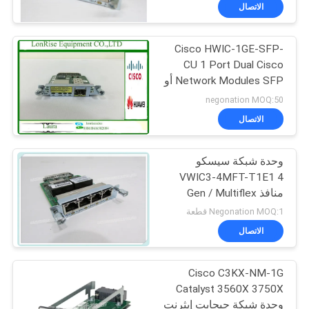
الاتصال
مراقبة
Cisco HWIC-1GE-SFP-
الجودة
CU 1 Port Dual Cisco
Network Modules SFP أو
اتصل
RJ45 CiscoCard
negonation MOQ:50
بنا
الاتصال
أخبار
وحدة شبكة سيسكو
VWIC3-4MFT-T1E1 4
منافذ Gen / Multiflex
القضايا
Trunk Voice / WAN Int
Negonation MOQ:1 قطعة
الاتصال
خريطة
الموقع
Cisco C3KX-NM-1G
Catalyst 3560X 3750X
وحدة شبكة جيجابت إيثرنت