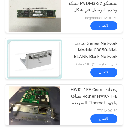
سيسكو PVDM3-32 شبكة
وحدة التوصيل في شكل
عامل
negonation MOQ:50
الاتصال
Cisco Series Network
Module C3850-NM-
BLANK Blank Network
For Cisco Series 3850
قابل للتفاوض MOQ:1 قطعة
Switches
الاتصال
وحدات HWIC-1FE Cisco
Router HWIC-1FE بطاقة
واجهة Ethernet السريعة
الطبقة 3 WAN
FTF MOQ:50
الاتصال