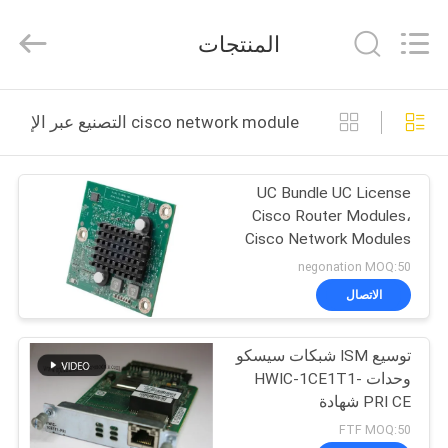
2026
LonRise
Equipment
المنتجات
Co.
Ltd..
All
Rights
Reserved.
المنزل
cisco network module التصنيع عبر الإنترنت
المنتجات
UC Bundle UC License
Cisco Router Modules،
فيديوهات
Cisco Network Modules
PVDM4-32
negonation MOQ:50
حولنا
الاتصال
جولة
توسيع ISM شبكات سيسكو
وحدات HWIC-1CE1T1-
في
PRI CE شهادة
المصنع
FTF MOQ:50