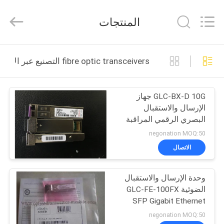
2026
LonRise
Equipment
المنتجات
Co.
Ltd..
All
Rights
Reserved.
المنزل
fibre optic transceivers التصنيع عبر الإنترنت
المنتجات
GLC-BX-D 10G جهاز
الإرسال والاستقبال
فيديوهات
البصري الرقمي المراقبة
التشخيصية للمعايرة
negonation MOQ:50
الداخلية / الخارجية
حولنا
الاتصال
جولة
وحدة الإرسال والاستقبال
الضوئية GLC-FE-100FX
في
SFP Gigabit Ethernet
المصنع
أحادية النمط
negonation MOQ:50