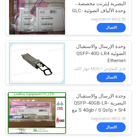
البصرية إيثرنت مخصصة ،
وحدة الألياف الضوئية GLC-
EX-SM
negonation MOQ:50
الاتصال
وحدة الإرسال والاستقبال
الضوئية QSFP-40G-LR4
Ethernet
قابل للتفاوض MOQ:1 جهاز الكمبيوتر
الاتصال
وحدة الإرسال والاستقبال
البصرية QSFP-40GB-LR-
S 40gb / S Qsfp + Sr4 مع
مفاتيح جيجابت
negonation MOQ:50
الاتصال