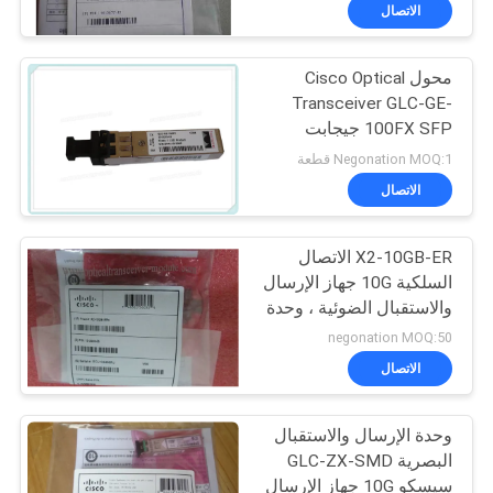
الاتصال
مراقبة
محول Cisco Optical
الجودة
Transceiver GLC-GE-
100FX SFP جيجابت
اتصل
100FX
Negonation MOQ:1 قطعة
بنا
الاتصال
أخبار
X2-10GB-ER الاتصال
السلكية 10G جهاز الإرسال
والاستقبال الضوئية ، وحدة
القضايا
SFP النحاس
negonation MOQ:50
الاتصال
خريطة
الموقع
وحدة الإرسال والاستقبال
البصرية GLC-ZX-SMD
سيسكو 10G جهاز الإرسال