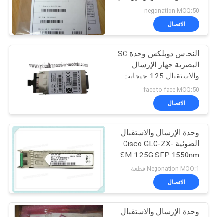
سياسة
والاستقبال الضوئية
negonation MOQ:50
الخصوصية
الاتصال
النحاس دوبلكس وحدة SC
البصرية جهاز الإرسال
والاستقبال 1.25 جيجابت
في الثانية معدل نقل
face to face MOQ:50
البيانات WS-G5486
الاتصال
وحدة الإرسال والاستقبال
الضوئية Cisco GLC-ZX-
SM 1.25G SFP 1550nm
120km LC DDM
Negonation MOQ:1 قطعة
الاتصال
وحدة الإرسال والاستقبال