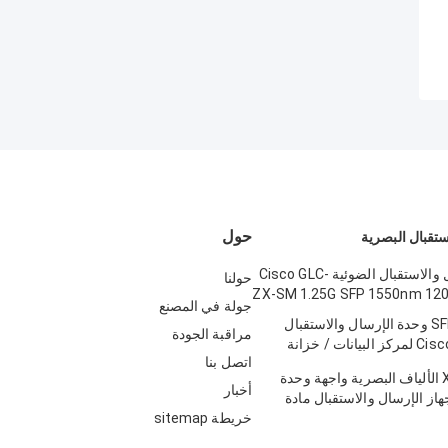
حول
ستقبال البصرية
وحدة الإرسال والاستقبال الضوئية Cisco GLC-
حولنا
ZX-SM 1.25G SFP 1550nm 12
جولة في المصنع
SFP-10G-LR-S وحدة الإرسال والاستقبال
مراقبة الجودة
الضوئية من Cisco لمركز البيانات / خزانة
اتصل بنا
سة
X2-10GB-ZR الألياف البصرية واجهة وحدة
أخبار
10 + جهاز الإرسال والاستقبال مادة
خريطة sitemap