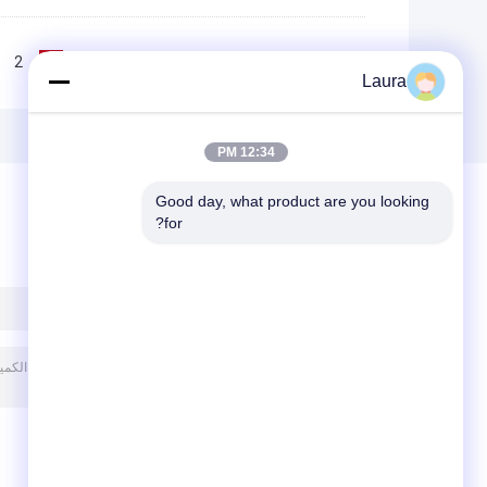
2
1
<<
|<
Page 1 of 10
Laura
12:34 PM
Good day, what product are you looking 
for?
ترك رسالة