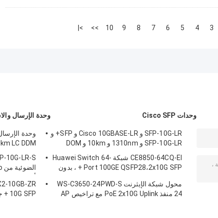
>|
>>
10
9
8
7
6
5
4
3
وحدات Cisco SFP
وحدة الإرسال والا
SFP-10G-LR و Cisco 10GBASE-LR و SFP+ و
SFP-10G-LR و 1310nm و 10km و DOM
0km LC DDM
CE8850-64CQ-EI شبكة Huawei Switch 64-
Port 100GE QSFP28،2x10G SFP + ، بدون
مروحة
أسلاك المؤس
محول شبكة الإيثرنت WS-C3650-24PWD-S
24 منفذ PoE 2x10G Uplink مع تراخيص AP
G SFP
الحديد CE