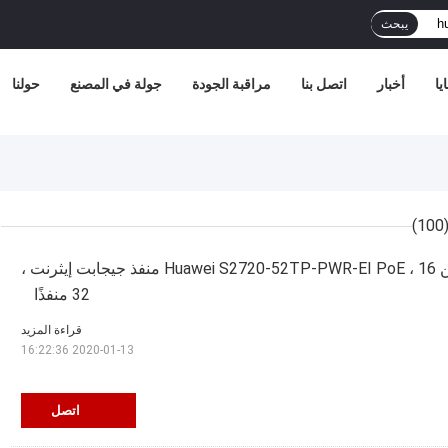
يبحث
يا
أخبار
اتصل بنا
مراقبة الجودة
جولة في المصنع
حولنا
(100
محول شبكة إيثرنت من Huawei S2720-52TP-PWR-EI PoE ، 16 منفذ جيجابت إيثرنت ،
32 منفذًا
قراءة المزيد
2020-01-13 16:22:36
اتصل