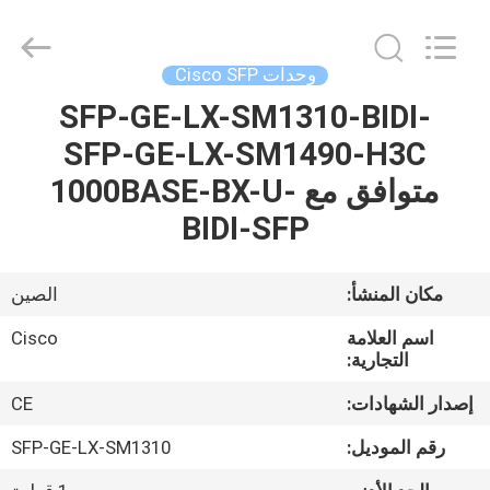
2026
LonRise
Equipment
Co.
Ltd..
وحدات Cisco SFP
All
Rights
Reserved.
SFP-GE-LX-SM1310-BIDI-
المنزل
SFP-GE-LX-SM1490-H3C
المنتجات
متوافق مع 1000BASE-BX-U-
BIDI-SFP
فيديوهات
مكان المنشأ:
الصين
حولنا
اسم العلامة
Cisco
التجارية:
جولة
إصدار الشهادات:
CE
في
رقم الموديل:
SFP-GE-LX-SM1310
المصنع