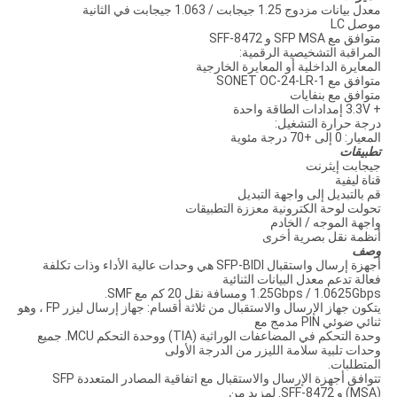
معدل بيانات مزدوج 1.25 جيجابت / 1.063 جيجابت في الثانية
موصل LC
متوافق مع SFP MSA و SFF-8472
المراقبة التشخيصية الرقمية:
المعايرة الداخلية أو المعايرة الخارجية
متوافق مع SONET OC-24-LR-1
متوافق مع بنفايات
+ 3.3V إمدادات الطاقة واحدة
درجة حرارة التشغيل:
المعيار: 0 إلى +70 درجة مئوية
تطبيقات
جيجابت إيثرنت
قناة ليفية
قم بالتبديل إلى واجهة التبديل
تحولت لوحة الكترونية معززة التطبيقات
واجهة الموجه / الخادم
أنظمة نقل بصرية أخرى
وصف
أجهزة إرسال واستقبال SFP-BIDI هي وحدات عالية الأداء وذات تكلفة
فعالة تدعم معدل البيانات الثنائية
1.25Gbps / 1.0625Gbps ومسافة نقل 20 كم مع SMF.
يتكون جهاز الإرسال والاستقبال من ثلاثة أقسام: جهاز إرسال ليزر FP ، وهو
ثنائي ضوئي PIN مدمج مع
وحدة التحكم في المضاعفات الوراثية (TIA) ووحدة التحكم MCU. جميع
وحدات تلبية سلامة الليزر من الدرجة الأولى
المتطلبات.
تتوافق أجهزة الإرسال والاستقبال مع اتفاقية المصادر المتعددة SFP
(MSA) و SFF-8472. لمزيد من