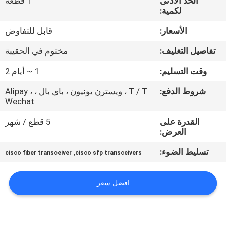
الحد الأدنى
1 قطعة
لكمية:
مراقبة
الأسعار:
قابل للتفاوض
الجودة
تفاصيل التغليف:
مختوم في الحقيبة
اتصل
وقت التسليم:
1 ~ أيام 2
بنا
شروط الدفع:
T / T ، ويسترن يونيون ، باي بال ، Alipay ،
Wechat
أخبار
القدرة على
5 قطع / شهر
العرض:
القضايا
تسليط الضوء:
,
cisco fiber transceiver
cisco sfp transceivers
خريطة
افضل سعر
الموقع