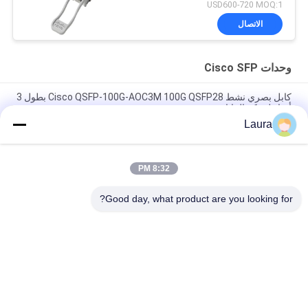
USD600-720 MOQ:1
الاتصال
وحدات Cisco SFP
كابل بصري نشط Cisco QSFP-100G-AOC3M 100G QSFP28 بطول 3
أمتار لمركز البيانات
Laura
SFP-25G-AOC7M= تعتمد وحدات Cisco 25 Gigabit Optical على
عامل الشكل SFP28
8:32 PM
SFP-25G-AOC10M= SFP 25G AOC10M= Cisco 25 غيغابيت وحدات
البصرية
Good day, what product are you looking for?
فئات شعبية
جميع
جهاز الإرسال 
وحدة الإرسال 
والاستقبال البصري 
والاستقبال البصرية
SFP