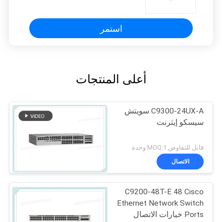
بقدرة 650 وات/من الخلف إلى الأمام/
تبريد
استمر
أعلى المنتجات
C9300-24UX-A سويتش
سيسكو إيثرنت
قابل للتفاوض MOQ:1 وحدة
الاتصال
C9200-48T-E 48 Cisco
Ethernet Network Switch
Ports خيارات الاتصال