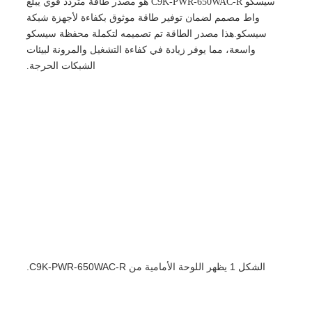
سيسكو C9K-PWR-650WAC-R هو مصدر طاقة متردد قوي يبلغ
650 واط مصمم لضمان توفير طاقة موثوق بكفاءة لأجهزة شبكة
سيسكو.هذا مصدر الطاقة تم تصميمه لتكملة محفظة سيسكو
واسعة، مما يوفر زيادة في كفاءة التشغيل والمرونة لبيئات
الشبكات الحرجة.
الشكل 1 يظهر اللوحة الأمامية من C9K-PWR-650WAC-R.