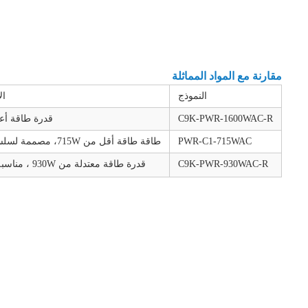
مقارنة مع المواد المماثلة
النموذج
ال
C9K-PWR-1600WAC-R
قدرة طاقة أعلى من
PWR-C1-715WAC
طاقة طاقة أقل من 715W، مصممة لسلسلة Catalyst 3850
C9K-PWR-930WAC-R
قدرة طاقة معتدلة من 930W ، مناسبة لسلسلة مختلفة