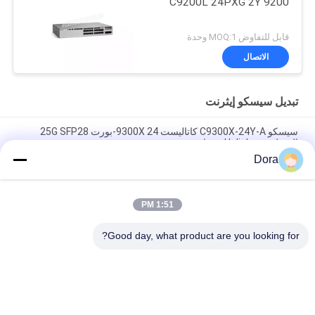
C9200L 24PXG 2Y 9200
قابل للتفاوض MOQ:1 وحدة
الاتصال
تبديل سيسكو إيثرنت
سيسكو C9300X-24Y-A كاتاليست 9300X 24-بورت 25G SFP28
التبديل مع Uplinks وحدات.
Dora
محول سيسكو C9300X-12Y-A | محول شبكة Catalyst 9300X ذو 12
منفذ 25 جيجا SFP28
1:51 PM
Cisco C9300-48S-A Catalyst 9300 48-Port SFP Switch
Network Advantage
Good day, what product are you looking for?
فئات شعبية
جميع
جهاز الإرسال 
وحدة الإرسال 