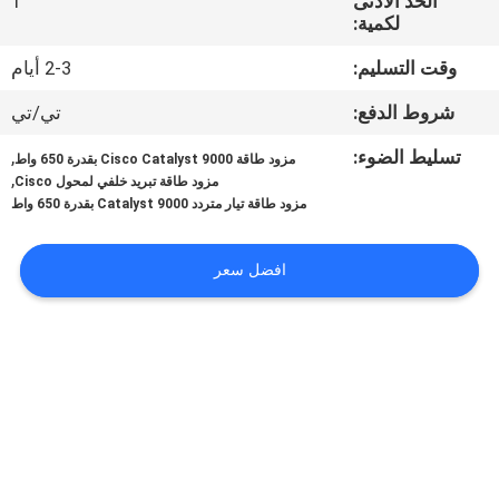
الحد الأدنى
1
لكمية:
مراقبة
وقت التسليم:
2-3 أيام
الجودة
شروط الدفع:
تي/تي
اتصل
تسليط الضوء:
,
مزود طاقة Cisco Catalyst 9000 بقدرة 650 واط
,
مزود طاقة تبريد خلفي لمحول Cisco
بنا
مزود طاقة تيار متردد Catalyst 9000 بقدرة 650 واط
أخبار
افضل سعر
القضايا
SITEMAP
سياسة