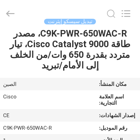
2026
LonRise
Equipment
Co.
Ltd..
تبديل سيسكو إيثرنت
All
Rights
Reserved.
C9K-PWR-650WAC-R، مصدر
المنزل
طاقة Cisco Catalyst 9000، تيار
المنتجات
متردد بقدرة 650 وات/من الخلف
إلى الأمام/تبريد
فيديوهات
مكان المنشأ:
الصين
حولنا
اسم العلامة
Cisco
التجارية:
جولة
إصدار الشهادات:
CE
في
رقم الموديل:
C9K-PWR-650WAC-R
المصنع