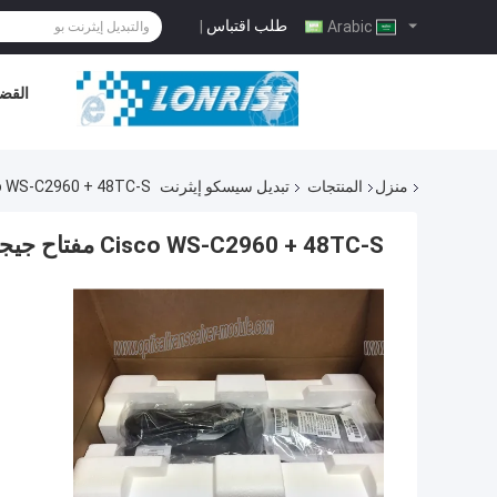
طلب اقتباس
|
Arabic
القضا
منزل
المنتجات
تبديل سيسكو إيثرنت
Cisco WS-C2960 + 48TC-S مفتاح جيجابت مدارة ، RJ45 مفتا
Cisco WS-C2960 + 48TC-S مفتاح جيجابت مدارة ، RJ45 مفتاح إيثرنت سلكي