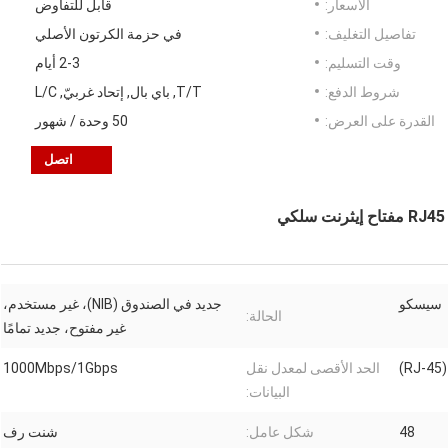
الأسعار:
قابل للتفاوض
تفاصيل التغليف:
في حزمة الكرتون الأصلي
وقت التسليم:
2-3 أيام
شروط الدفع:
T/T, باي بال, إتحاد غربيّ, L/C
القدرة على العرض:
50 وحدة / شهور
اتصل
سيسكو
جديد في الصندوق (NIB)، غير مستخدم،
الحالة:
غير مفتوح، جديد تمامًا
)
الحد الأقصى لمعدل نقل
1000Mbps/1Gbps
البيانات:
48
شكل عامل:
شنت رف