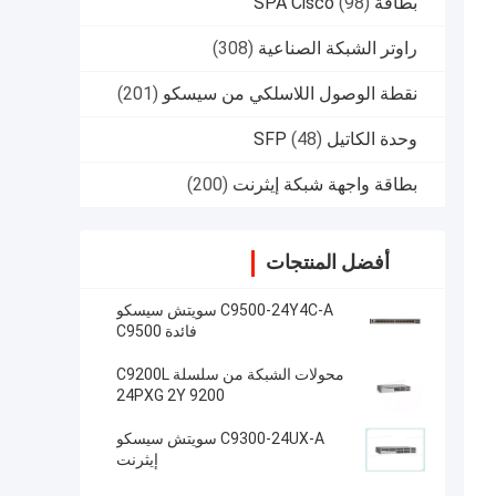
بطاقة SPA Cisco
(98)
راوتر الشبكة الصناعية
(308)
نقطة الوصول اللاسلكي من سيسكو
(201)
وحدة الكاتيل SFP
(48)
بطاقة واجهة شبكة إيثرنت
(200)
أفضل المنتجات
C9500-24Y4C-A سويتش سيسكو
فائدة C9500
محولات الشبكة من سلسلة C9200L
24PXG 2Y 9200
C9300-24UX-A سويتش سيسكو
إيثرنت