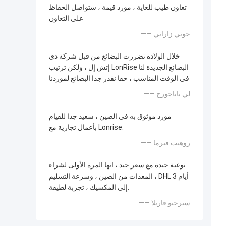
تعاون طيب للغاية ، مورد قيمة ، ستواصل الحفاظ
على التعاون
—— جوني زاراتي
خلال الولادة تضررت البضائع من قبل شركة دي
إتش إل ، ولكن ترتيب LonRise البضائع الجديدة لنا
في الوقت المناسب ، حقا نقدر جدا البضائع لموردنا
—— لي باباجورج
مورد موثوق به في الصين ، سعيد جدا للقيام
بأعمال تجارية مع Lonrise.
—— روهيت فيرما
نوعية جيدة مع سعر جيد ، انها المرة الأولى لشراء
المعدات من الصين ، وسرعة التسليم ، DHL 3 أيام
إلى المكسيك ، تجربة لطيفة.
—— سيرجيو فاريلا