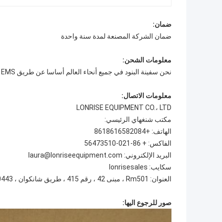
ضمان:
ضمان الشركة المصنعة لمدة سنة واحدة
معلومات الشحن:
نحن سفينة البنود في جميع أنحاء العالم أساسا عن طريق DHL FedEx EMS.
معلومات الاتصال:
LONRISE EQUIPMENT CO.، LTD
مكتب شنغهاي الرئيسي:
الهاتف: +8618616582084
الفاكس: + 86-021-56473510
البريد الإلكتروني: laura@lonriseequipment.com
سكايب: lonrisesales
العنوان: Rm501 ، مبنى 42 ، رقم 415 ، طريق شانكوان ، 200443 منطقة تشابي ، شنغهاي ، الصين.
صور للرجوع اليها: