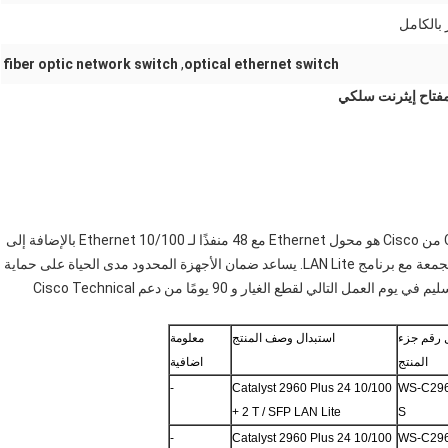
 بالكامل
fiber optic network switch
,
optical ethernet switch
المحول Catalyst 2960-48TC-S 48-Port 10/100 Ethernet من Cisco هو محول Ethernet مع 48 منفذًا لـ 10/100 Ethernet بالإضافة إلى
منفذين ثنائيي الاستخدام (10/100/1000 أو SFP). كما يأتي المجمعة مع برنامج LAN Lite. يساعد ضمان الأجهزة المحدود مدى الحياة على حماية
أعمالك من خلل في المعدات. ستعمل شركتك وستعمل مع التسليم في يوم العمل التالي لقطع الغيار و 90 يومًا من دعم Cisco Technical
 رقم جزء
استبدال وصف المنتج
معلومة
المنتج
اضافية
-
Catalyst 2960 Plus 24 10/100
WS-C296
+ 2 T / SFP LAN Lite
S
-
Catalyst 2960 Plus 24 10/100
WS-C296