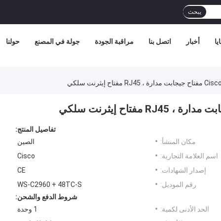
يبحث
يا
أخبار
اتصل بنا
مراقبة الجودة
جولة في المصنع
حولنا
ح إيثرنت سلكي
تفاصيل المنتج:
مكان المنشأ:
الصين
اسم العلامة التجارية:
Cisco
إصدار الشهادات:
CE
رقم الموديل:
WS-C2960 + 48TC-S
شروط الدفع والشحن:
الحد الأدنى لكمية:
1 وحدة