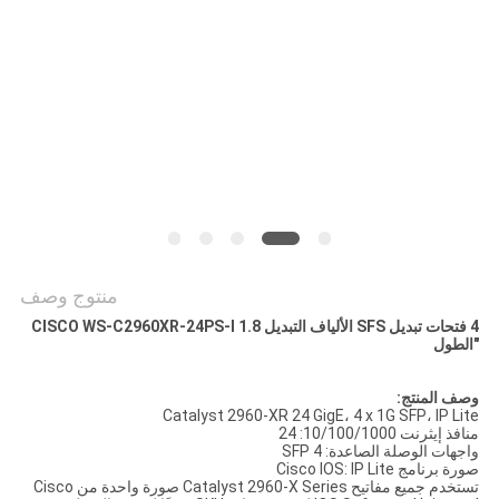
سياسة
الخصوصية
منتوج وصف
4 فتحات تبديل SFS الألياف التبديل CISCO WS-C2960XR-24PS-I 1.8
"الطول
وصف المنتج:
Catalyst 2960-XR 24 GigE، 4 x 1G SFP، IP Lite
منافذ إيثرنت 10/100/1000: 24
واجهات الوصلة الصاعدة: 4 SFP
صورة برنامج Cisco IOS: IP Lite
تستخدم جميع مفاتيح Catalyst 2960-X Series صورة واحدة من Cisco