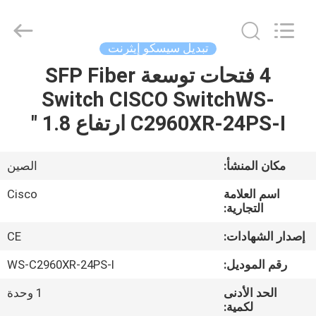
2026
LonRise
Equipment
Co.
Ltd..
تبديل سيسكو إيثرنت
All
Rights
Reserved.
4 فتحات توسعة SFP Fiber
المنزل
Switch CISCO SwitchWS-
المنتجات
C2960XR-24PS-I ارتفاع 1.8 "
فيديوهات
مكان المنشأ:
الصين
اسم العلامة
Cisco
حولنا
التجارية:
إصدار الشهادات:
CE
جولة
رقم الموديل:
WS-C2960XR-24PS-I
في
الحد الأدنى
1 وحدة
المصنع
لكمية: