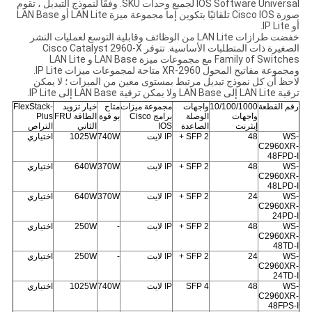
IOS Software Universal لجميع وحدات SKU. وفقًا لنموذج التبديل ، تقوم
صورة Cisco IOS تلقائيًا بتكوين إما مجموعة ميزة LAN Lite أو LAN Base
أو IP Lite.
خفضت طرازات LAN Lite من الوظائف وقابلية التوسع لعمليات النشر
الصغيرة ذات المتطلبات الأساسية. تتوفر Cisco Catalyst 2960-X
Family of Switches مع مجموعات ميزة LAN Base و LAN Lite
ومجموعة مفاتيح المحول 2960-XR متاحة لمجموعات ميزات IP Lite.
لاحظ أن كل نموذج تبديل مرتبط بمستوى معين من الميزات ؛ لا يمكن
ترقية LAN Lite إلى LAN Base ولا يمكن ترقية LAN Base إلى IP Lite.
رقم القطعة
10/100/1000
واجهات
مجموعة ميزات
متاح
خيار تزويد
FlexStack-
واجهات
الوصلة
برامج Cisco
بو قوة
الطاقة FRU
Plus
إيثرنت
الصاعدة
IOS
الثاني
التراص
WS-
48
2 SFP +
IP لايت
740W
1025W
اختياري
C2960XR-
48FPD-I
WS-
48
2 SFP +
IP لايت
370W
640W
اختياري
C2960XR-
48LPD-I
WS-
24
2 SFP +
IP لايت
370W
640W
اختياري
C2960XR-
24PD-I
WS-
48
2 SFP +
IP لايت
-
250W
اختياري
C2960XR-
48TD-I
WS-
24
2 SFP +
IP لايت
-
250W
اختياري
C2960XR-
24TD-I
WS-
48
4 SFP
IP لايت
740W
1025W
اختياري
C2960XR-
48FPS-I