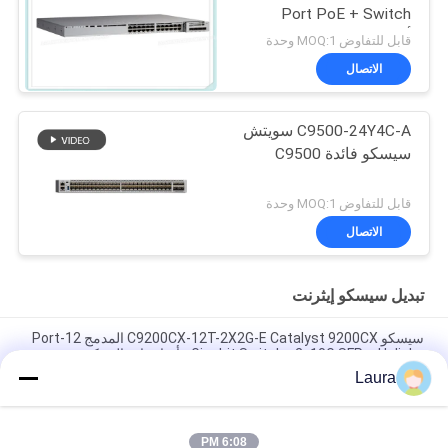
Port PoE + Switch
أساسيات الشبكة
قابل للتفاوض MOQ:1 وحدة
الاتصال
C9500-24Y4C-A سويتش
سيسكو فائدة C9500
قابل للتفاوض MOQ:1 وحدة
الاتصال
تبديل سيسكو إيثرنت
سيسكو C9200CX-12T-2X2G-E Catalyst 9200CX المدمج 12-Port
Gigabit Switch ، 2x10G SFP + Uplinks ، أساسيات الشبكة
Laura
H3C LS-5130S-10P-HPWR-EI-H1 8-Port PoE + Gigabit Switch
مع 2 SFP Uplinks ، ميزانية PoE 125W
6:08 PM