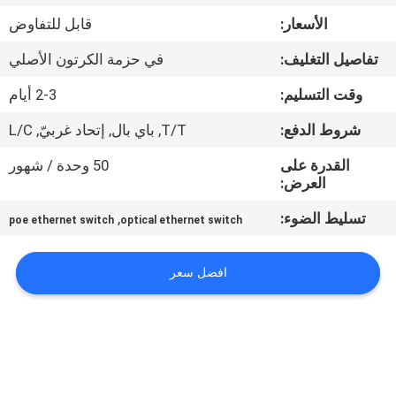
الأسعار:
قابل للتفاوض
مراقبة
تفاصيل التغليف:
في حزمة الكرتون الأصلي
الجودة
وقت التسليم:
2-3 أيام
اتصل
شروط الدفع:
T/T, باي بال, إتحاد غربيّ, L/C
بنا
القدرة على
50 وحدة / شهور
العرض:
أخبار
تسليط الضوء:
,
poe ethernet switch
optical ethernet switch
القضايا
افضل سعر
خريطة
الموقع