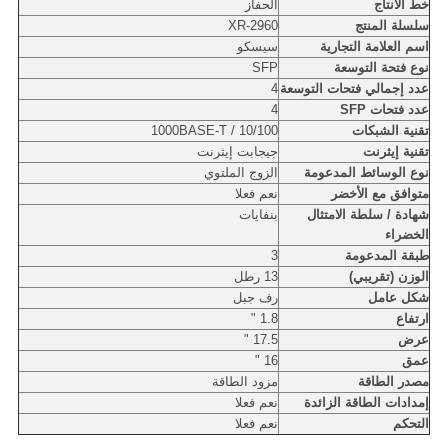
خط الانتاج
الحفاز
سلسلة المنتج
2960-XR
اسم العلامة التجارية
سيسكو
نوع فتحة التوسعة
SFP
عدد إجمالي فتحات التوسعة
4
عدد فتحات SFP
4
تقنية الشبكات
10/100 / 1000BASE-T
تقنية إيثرنت
جيجابت إيثرنت
نوع الوسائط المدعومة
الزوج الملتوي
متوافق مع الأخضر
نعم فعلا
شهادة / سلطة الامتثال
بنفايات
الخضراء
طبقة المدعومة
3
الوزن (تقريبي)
13 رطل
شكل عامل
رف جبل
ارتفاع
1.8 "
عرض
17.5 "
عمق
16 "
مصدر الطاقة
مزود الطاقة
إمدادات الطاقة الزائدة
نعم فعلا
التحكم
نعم فعلا