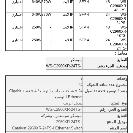
WS-
48
4 SFP
IP لايت
370W
640W
اختياري
C2960XR-
48LPS-I
WS-
24
4 SFP
IP لايت
370W
640W
اختياري
C2960XR-
24PS-I
WS-
48
4 SFP
IP لايت
-
250W
اختياري
C2960XR-
48TS-I
WS-
24
4 SFP
IP لايت
-
250W
اختياري
C2960XR-
24TS-I
معامل:
الصانع
سيسكو
مبدعين الجزء رقم.
WS-C2960XR-24TS-I
وحدات
لا
مجموع عدد منافذ الشبكة
24
منفذ / توسيع فتحة تفاصيل
24 x شبكة جيجابت إيثرنت / 4 x فتحة Gigabit
Ethernet للتوسيع
نوع المنتج
تبديل اثرنت
الصانع الجزء رقم
WS-C2960XR-24TS-I
الصانع
سيسكو سيستمز ، وشركة
موديل المنتج
2960XR-24TS-I
اسم المنتج
Catalyst 2960XR-24TS-I Ethernet Switch