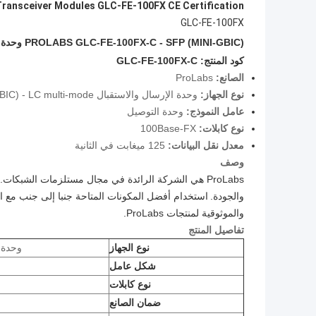
Transceiver Modules GLC-FE-100FX CE Certification
GLC-FE-100FX
PROLABS GLC-FE-100FX-C - SFP (MINI-GBIC) وحدة تحويل - 125 ميجابت في الثانية
كود المنتج:
GLC-FE-100FX-C
الصانع:
ProLabs
نوع الجهاز:
وحدة الإرسال والاستقبال SFP (mini-GBIC) - LC multi-mode
عامل النموذج:
وحدة التوصيل
نوع كابلات:
100Base-FX
معدل نقل البيانات:
125 ميغابت في الثانية
وصف
ProLabs هي الشركة الرائدة في مجال مستلزمات الشبكات.
والجودة.
استخدام أفضل المكونات المتاحة جنبا إلى جنب مع اخ
والموثوقية لمنتجات ProLabs.
تفاصيل المنتج
نوع الجهاز
وحدة جهاز 
شكل عامل
نوع كابلات
ضمان الصانع