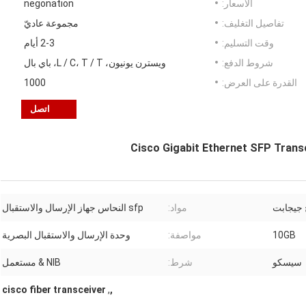
الأسعار:
negonation
تفاصيل التغليف:
مجموعة عاديّ
وقت التسليم:
2-3 أيام
شروط الدفع:
ويسترن يونيون، L / C، T / T، باي بال
القدرة على العرض:
1000
اتصل
Cisco Gigabit Ethernet SFP Trans
 جيجابت
مواد:
sfp النحاس جهاز الإرسال والاستقبال
10GB
مواصفة:
وحدة الإرسال والاستقبال البصرية
سيسكو
شرط:
NIB & مستعمل
cisco fiber transceiver
,
,