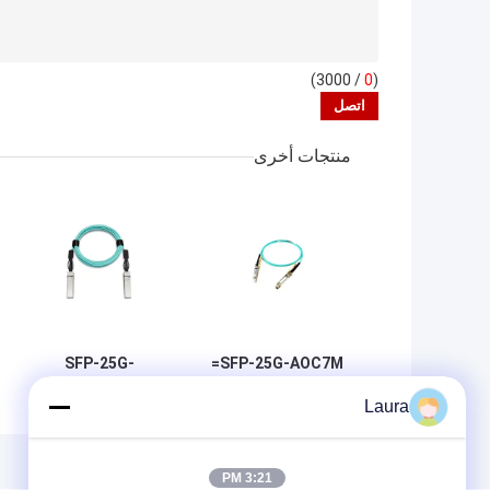
/ 3000)
0
(
منتجات أخرى
SFP-25G-
SFP-25G-AOC7M=
تعتمد وحدات Cisco
AOC10M= SFP
Laura
25G AOC10M=
25 Gigabit Optical
على عامل الشكل
Cisco 25 غيغابيت
SFP28
وحدات البصرية
3:21 PM