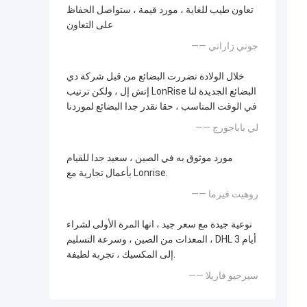
تعاون طيب للغاية ، مورد قيمة ، ستواصل الحفاظ
على التعاون
—— جوني زاراتي
خلال الولادة تضررت البضائع من قبل شركة دي
إتش إل ، ولكن ترتيب LonRise البضائع الجديدة لنا
في الوقت المناسب ، حقا نقدر جدا البضائع لموردنا
—— لي باباجورج
مورد موثوق به في الصين ، سعيد جدا للقيام
بأعمال تجارية مع Lonrise.
—— روهيت فيرما
نوعية جيدة مع سعر جيد ، انها المرة الأولى لشراء
المعدات من الصين ، وسرعة التسليم ، DHL 3 أيام
إلى المكسيك ، تجربة لطيفة.
—— سيرجيو فاريلا