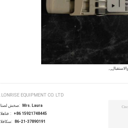
,
الاستقبال
,
LONRISE EQUIPMENT CO. LTD.
Mrs. Laura
اتصل شخص:
+86 15921748445
الهاتف ::
86-21-37890191
الفاكس: