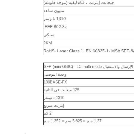
جيجابت إيثرنت ، قناة ليفية (موجة طويلة)
مليون ساعة
1310 نانومتر
IEEE 802.3z
سلكي
2KM
RoHS، Laser Class 1، EN 60825-1، MSA SFF-8
استقبال SFP (mini-GBIC) - LC multi-mode
وحدة التوصيل
100BASE-FX
125 ميغابت في الثانية
1310 نانومتر
إيثرنت سريع
2 كم
1.37 سم × 5.825 سم × 1.352 سم