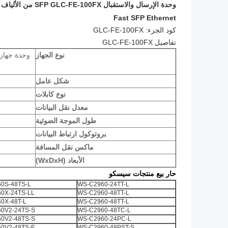
Fast SFP Ethernet
كود الجزء: GLC-FE-100FX
تفاصيل GLC-FE-100FX
نوع الجهاز
شكل عامل
نوع كابلات
معدل نقل البيانات
طول الموجة الضوئية
بروتوكول ارتباط البيانات
ماكس نقل المسافة
الأبعاد (WxDxH)
حار بيع منتجات سيسكو
0S-48TS-L
WS-C2960-24TT-L
0X-24TS-LL
WS-C2960-48TT-L
0X-48T-L
WS-C2960-48TT-L
0V2-24TS-S
WS-C2960-48TC-L
0V2-48TS-S
WS-C2960-24PC-L
0V2-48TS-E
WS-C2960-48PST-S