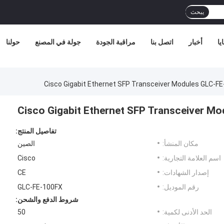
يبحث
يا
أخبار
اتصل بنا
مراقبة الجودة
جولة في المصنع
حولنا
Cisco Gigabit Ethernet SFP Transceiver Modules GLC-FE-
Cisco Gigabit Ethernet SFP Transceiver Mo
تفاصيل المنتج:
مكان المنشأ:
الصين
اسم العلامة التجارية:
Cisco
إصدار الشهادات:
CE
رقم الموديل:
GLC-FE-100FX
شروط الدفع والشحن:
الحد الأدنى لكمية:
50