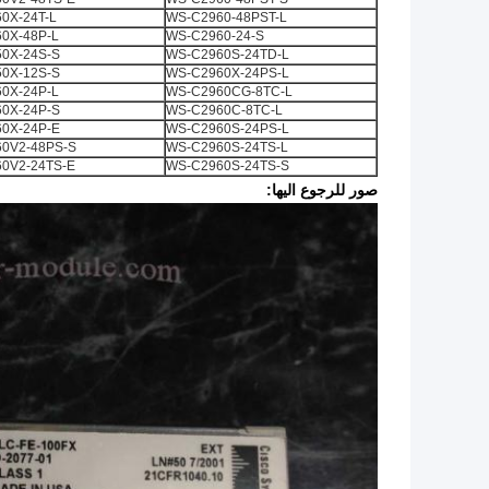
0X-24T-L
WS-C2960-48PST-L
0X-48P-L
WS-C2960-24-S
0X-24S-S
WS-C2960S-24TD-L
0X-12S-S
WS-C2960X-24PS-L
0X-24P-L
WS-C2960CG-8TC-L
0X-24P-S
WS-C2960C-8TC-L
0X-24P-E
WS-C2960S-24PS-L
0V2-48PS-S
WS-C2960S-24TS-L
0V2-24TS-E
WS-C2960S-24TS-S
صور للرجوع اليها: