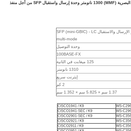
وحدة الإرسال والاستقبال SFP GLC-FE-100FX من الألياف البصرية (MMF) 1300 نانومتر وحدة إرسال واستقبال SFP من أجل منفذ
وحدة جهاز الإرسال والاستقبال SFP (mini-GBIC) - LC
multi-mode
وحدة التوصيل
100BASE-FX
125 ميغابت في الثانية
1310 نانومتر
إيثرنت سريع
2 كم
1.37 سم × 5.825 سم × 1.352 سم
CISCO1941 / K9
WS-C296
CISCO1941-SEC / K9
WS-C296
CISCO2901-SEC / K9
WS-C356
CISCO2921 / K9
WS-C356
CISCO2911 / K9
WS-C356
CISCO2951 / K9
WS-C356