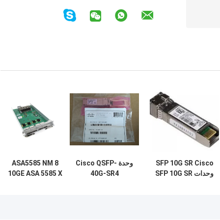
SFP 10G SR Cisco
وحدة Cisco QSFP-
ASA5585 NM 8
وحدات SFP 10G SR
40G-SR4
10GE ASA 5585 X
Cisco
40GBASE-SR4
8 بوابة 10 وحدة
MMF Transceiver
شبكة عرض إثنتر
جيجابيت مع 8 منافذ
SFP +