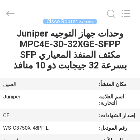
2026
LonRise
Equipment
Co.
Ltd..
وحدات Cisco Router
All
Rights
Reserved.
وحدات جهاز التوجيه Juniper
المنزل
MPC4E-3D-32XGE-SFPP
المنتجات
مكثف المنفذ المعياري SFP
بسرعة 32 جيجابت ذو 10 منافذ
فيديوهات
مكان المنشأ:
الصين
حولنا
اسم العلامة
Juniper
التجارية:
جولة
إصدار الشهادات:
CE
في
رقم الموديل:
WS-C3750X-48PF-L
المصنع