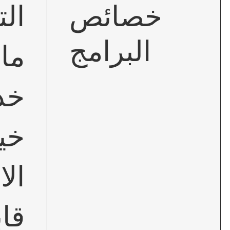
خصائص
ال
البرامج
ما يصل إلى 0
خدم
خيارات وض
ال