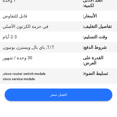
الحد الأدنى
1 وحدة
لكمية:
مراقبة
الأسعار:
قابل للتفاوض
الجودة
تفاصيل التغليف:
في حزمة الكرتون الأصلي
اتصل
وقت التسليم:
2-3 أيام
بنا
شروط الدفع:
T/T, باي بال, ويسترن يونيون,
القدرة على
30 وحدة / شهور
أخبار
العرض:
تسليط الضوء:
,
cisco router switch module
القضايا
cisco service module
خريطة
افضل سعر
الموقع