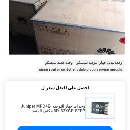
وحدة تبديل جهاز التوجيه سيسكو
وحدة خدمة سيسكو
cisco router switch module,cisco service module
احصل على افضل سعر ل
وحدات جهاز التوجيه Juniper MPC4E-
3D-32XGE-SFPP مكثف المنفذ
المعياري SFP بسرعة 32 جيجابت ذو 10
منافذ