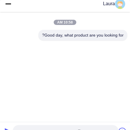
Laura
ISR4221-SEC/K9 ISR 4321 with 2 onboard GE, 2 NIM slots, 1 ISC
slot, 4 GB Flash Memory default, 4 GB DRAM default
10:58 AM
C1-ASR1001-HX / K9 Cisco 1000 Series ASR Platform Cisco
Router Modules مورد
Good day, what product are you looking for?
فئات شعبية
جميع
جهاز الإرسال 
وحدة الإرسال 
والاستقبال البصري 
والاستقبال البصرية
SFP
التحكم الصناعي PLC
وحدات Cisco SFP
تبديل سيسكو إيثرنت
هواوي SFP الوحدة
نقاط نهاية مؤتمر 
جهاز سيسكو الأمني
الفيديو