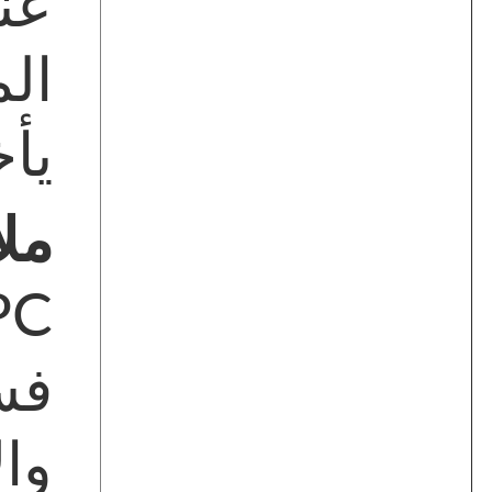
يأ
ملا
وا