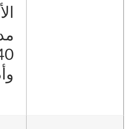
الأ
وأد