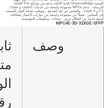
التوجيه UniversalEdge ثلاثية الأبعاد.
بدعم من شرائح Trio القابلة
للبرمجة ، تدعم MPCs مجموعة واسعة من خدمات Layer2 و Layer
2.5 و Layer 3 ، والقياس عن بُعد المدمج ، وتوقيت شبكة النقل المستند
إلى المعايير ، فضلاً عن مجموعة واسعة من خيارات الاتصال لمعالجة
أوسع خدمة من النطاق مزود ، سحابة ، وتطبيقات المؤسسة.
MPC4E-3D-32XGE-SFPP
وصف
ثابت MPC التكوين مع اثني
متطلب
الوزن: 4
رقم ال