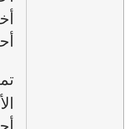
أخضر وا
أح
تمكين 
الأ
أح