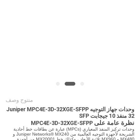
سياسة
الخصوصية
منتوج وصف
وحدات جهاز التوجيه Juniper MPC4E-3D-32XGE-SFPP
32 منفذ 10 جيجابت SFP
نظرة عامة على
MPC4E-3D-32XGE-SFPP
وحدات تركيز المنفذ المعياري (MPCs) عبارة عن بطاقات خط أحادية
الشريحة لأجهزة التوجيه العالمية من Juniper Networks® MX240 و
MX480 و MX960 ثلاثية الأبعاد ، وكذلك خط MX20001 من أجهزة