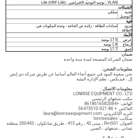
VLAN ، توجيه التوجيه الافتراضي - Lite (VRF-Lite)
الشبكات
تقنية
سلكي
التوصيل
قوة
مزود
امدادات الطاقة - زائدة عن الحاجة - وحدة المكونات في
الطاقة
الأبعاد
عرض
17.5 بوصة
ارتفاع
1.8 بوصة
عمق
17.7 بوصة
ضمان:
ضمان الشركة المصنعة لمدة سنة واحدة
معلومات الشحن:
نحن سفينة البنود في جميع أنحاء العالم أساسا عن طريق شركة دي إتش
إل ، فيديكس ، نظم الإدارة البيئية.
معلومات الاتصال:
LONRISE EQUIPMENT CO.، LTD
مكتب شنغهاي الرئيسي:
الهاتف: +8618616582084
الفاكس: + 86-021-56473510
البريد الإلكتروني: laura@lonriseequipment.com
سكايب: lonrisesales
العنوان: Rm501 ، مبنى 42 ، رقم 415 ، طريق شانكوان ، 200443 منطقة
تشابي ، شنغهاي ، الصين.