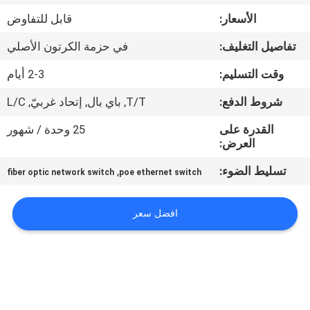
الأسعار:
قابل للتفاوض
مراقبة
تفاصيل التغليف:
في حزمة الكرتون الأصلي
الجودة
وقت التسليم:
2-3 أيام
اتصل
شروط الدفع:
T/T, باي بال, إتحاد غربيّ, L/C
بنا
القدرة على
25 وحدة / شهور
العرض:
أخبار
تسليط الضوء:
,
fiber optic network switch
poe ethernet switch
القضايا
افضل سعر
خريطة
الموقع