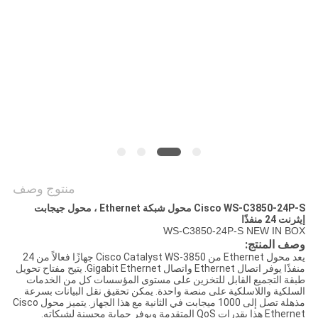
سياسة
الخصوصية
منتوج وصف
Cisco WS-C3850-24P-S محول شبكة Ethernet ، محول جيجابت
إيثرنت 24 منفذًا
WS-C3850-24P-S NEW IN BOX
وصف المنتج:
يعد محول Ethernet من Cisco Catalyst WS-3850 جهازًا فعالاً من 24
منفذًا يوفر اتصال Ethernet واتصال Gigabit Ethernet. يتيح مفتاح تحويل
طبقة التجميع القابل للتخزين على مستوى المؤسسات كل من الخدمات
السلكية واللاسلكية على منصة واحدة. يمكن تحقيق نقل البيانات بسرعة
مذهلة تصل إلى 1000 ميجابت في الثانية مع هذا الجهاز. يتميز محول Cisco
Ethernet هذا بقدرات QoS المتقدمة ويوفر حماية محسنة لشبكاته.