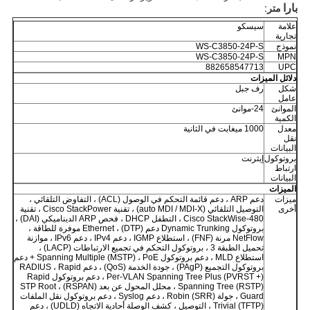
بارا
متر:
علامة
سيسكو
تجارية
نموذج
WS-C3850-24P-S
WS-C3850-24P-S
MPN
882658547713
UPC
دلائل الميزات
شكل
رف جبل
عامل
الموانئ
24-موانئ
الكمية
معدل
1000 ميغابت في الثانية
نقل
البيانات
بروتوكول
إيثرنت
ارتباط
البيانات
الميزات
ميزات
دعم ARP ، دعم قائمة التحكم في الوصول (ACL) ، التفاوض التلقائي ،
أخرى
التوصيل التلقائي (auto MDI / MDI-X) ، تقنية Cisco StackPower ، تقنية
Cisco StackWise-480 ، التطفل DHCP ، فحص ARP الديناميكي (DAI) ،
بروتوكول Dynamic Trunking دعم (DTP) ، Ethernet موفرة للطاقة ،
NetFlow مرنة (FNF) ، استطلاع IGMP ، دعم IPv4 ، دعم IPv6 ، موازنة
تحميل الطبقة 3 ، بروتوكول التحكم في تجميع الارتباطات (LACP) ،
استطلاع MLD ، دعم بروتوكول Spanning Multiple (MSTP) ، PoE + دعم
بروتوكول التجميع (PAgP) ، جودة الخدمة (QoS) ، دعم RADIUS ، Rapid
Per-VLAN Spanning Tree Plus (PVRST +) ، دعم بروتوكول Rapid
Spanning Tree (RSTP) ، محلل المحول عن بعد (RSPAN) ، STP Root
Guard ، جولة Robin (SRR) ، دعم Syslog ، دعم بروتوكول نقل الملفات
(TFTP) Trivial ، التوصيل ، كشف الوصلة أحادية الاتجاه (UDLD) ، دعم