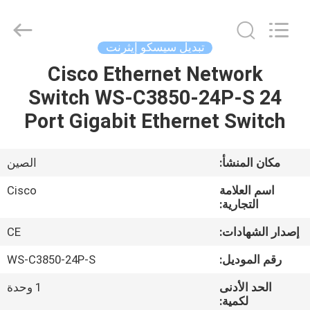
2026
LonRise
Equipment
Co.
Ltd..
تبديل سيسكو إيثرنت
All
Rights
Reserved.
Cisco Ethernet Network
المنزل
Switch WS-C3850-24P-S 24
المنتجات
Port Gigabit Ethernet Switch
فيديوهات
مكان المنشأ:
الصين
اسم العلامة
Cisco
حولنا
التجارية:
إصدار الشهادات:
CE
جولة
رقم الموديل:
WS-C3850-24P-S
في
الحد الأدنى
1 وحدة
المصنع
لكمية: