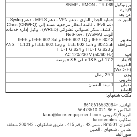
بروتوكول
SNMP ، RMON ، TR-069
الإدارة
عن بعد
الميزات
حماية الجدار الناري ، دعم VPN ، دعم MPLS ، دعم Syslog ،
دعم IPv6 ، قائمة انتظار مرجعية تستند إلى Class (CBWFQ)
، كشف مبكر عشوائي عشوائي (WRED) ، وكيل إدارة خدمات
الويب (WSMA) ، NetFlow
معايير
IEEE 802.3 و IEEE 802.1Q و IEEE 802.3af و IEEE
متوافقة
802.3ah و IEEE 802.1ah و IEEE 802.1ag و ANSI T1.101
و ITU-T G.823 و ITU-T G.824
قوة
AC 120/230 V (50/60 Hz)
الأبعاد
17.2 في x 18.5 في x 3.5 بوصة
التقريبية
(WxDxH)
وزن
29.1 رطل
تقريبي
ضمان
1 سنة الضمان
الصانع
مكتب شنغهاي:
الهاتف: +8618616582084
الفاكس: + 86-021-56473510
البريد الإلكتروني: laura@lonriseequipment.com
سكايب: lonrisesales
العنوان: Rm501 ، مبنى 42 ، رقم 415 ، طريق شانكوان ، 200443 منطقة
تشابي ، شنغهاي ، الصين.
صور البند: