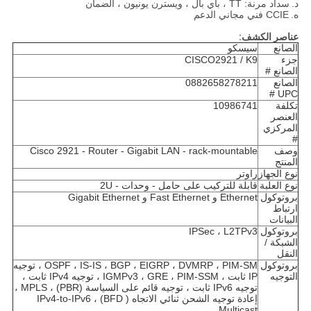
د.
سداد مرنة: TT ، باي بال ، ويسترن يونيون ، الضمان
ه.
CCIE فني مجاني الدعم
عناصر الكشف:
الصانع
سيسكو
جزء
CISCO2921 / K9
الصانع #
الصانع
0882658278211
UPC #
تكلفة
10986741
العنصر
المركزي
#
وصف
Cisco 2921 - Router - Gigabit LAN - rack-mountable
المنتج
نوع الجهاز
راوتر
نوع العلبة
قابلة للتركيب على حامل - وحدات - 2U
بروتوكول
Ethernet و Fast Ethernet و Gigabit Ethernet
ارتباط
البيانات
بروتوكول
IPSec ، L2TPv3
الشبكة /
النقل
بروتوكول
OSPF ، IS-IS ، BGP ، EIGRP ، DVMRP ، PIM-SM ، توجيه
التوجيه
IP ثابت ، IGMPv3 ، GRE ، PIM-SSM ، توجيه IPv4 ثابت ،
توجيه IPv6 ثابت ، توجيه قائم على السياسة (PBR) ، MPLS ،
إعادة توجيه الشحن ثنائي الاتجاه ( BFD) ، IPv4-to-IPv6
Multicast