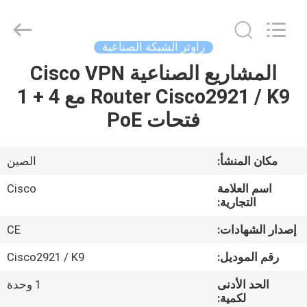
2026
LonRise
Equipment
Co.
Ltd..
راوتر الشبكة الصناعية
All
Rights
Reserved.
المشاريع الصناعية Cisco VPN
المنزل
Router Cisco2921 / K9 مع 4 + 1
المنتجات
فتحات PoE
فيديوهات
مكان المنشأ:
الصين
اسم العلامة
Cisco
حولنا
التجارية:
إصدار الشهادات:
CE
جولة
رقم الموديل:
Cisco2921 / K9
في
الحد الأدنى
1 وحدة
المصنع
لكمية: