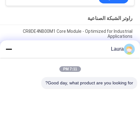
راوتر الشبكة الصناعية
CR8DE4NB00M1 Core Module - Optimized for Industrial
Applications
Laura
جهاز توجيه الحافة المؤسسي C8300-2N2S-6T، 6 × 1 جيجابت منافذ
RJ45، فتحات وحدات 2NIM+2SM، طاقة مزدوجة احتياطية، جاهز لـ
SD-WAN
7:11 PM
ISR4431 K9 الخدمات المتكاملة جهاز توجيه شبكة جيجابيت إيثيرنث
جاهز للذهاب جديد
Good day, what product are you looking for?
فئات شعبية
جميع
جهاز الإرسال 
وحدة الإرسال 
والاستقبال البصري 
والاستقبال البصرية
SFP
التحكم الصناعي PLC
وحدات Cisco SFP