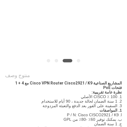
سياسة
الخصوصية
منتوج وصف
المشاريع الصناعية Cisco VPN Router Cisco2921 / K9 مع 4 + 1
فتحات PoE
نظرة عامة تقريبية:
1. 100 ٪ CISCO الأصلي
2. 1 سنة الضمان لحالة جديدة ، 90 أيام للاستخدام
3. السفينة على الفور بعد الدفع والتعبئة المزدوجة
1. المواصفات
ا.
P / N: Cisco CISCO2921 / K9
ب.
يمكنك توفير 60٪ -80٪ ​​من GPL
ج.
1 سنة الضمان