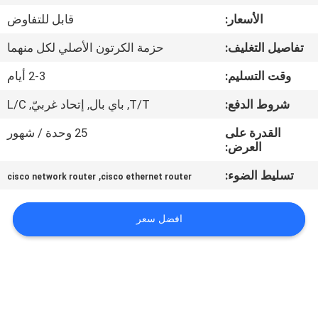
الأسعار:
قابل للتفاوض
مراقبة
تفاصيل التغليف:
حزمة الكرتون الأصلي لكل منهما
الجودة
وقت التسليم:
2-3 أيام
اتصل
شروط الدفع:
T/T, باي بال, إتحاد غربيّ, L/C
بنا
القدرة على
25 وحدة / شهور
العرض:
أخبار
تسليط الضوء:
,
cisco network router
cisco ethernet router
القضايا
افضل سعر
خريطة
الموقع