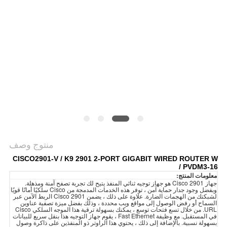
سياسة
الخصوصية
منتوج وصف
CISCO2901-V / K9 2901 2-PORT GIGABIT WIRED ROUTER W
/ PVDM3-16
معلومات المنتج:
جهاز Cisco 2901 هو جهاز توجيه ثنائي المنفذ يتيح لك تجربة تصفح آمنة ومذهلة.
وبفضل وجود جدار حماية آمن ، توفر هذه الخدمات المدمجة من Cisco سلكيًا أمانًا قويًا
لشبكتك من الهجمات الضارة. علاوة على ذلك ، يضمن Cisco 2901 الربط الآمن عبر
السماح أو رفض الوصول إلى مواقع ويب محددة ، وذلك بفضل ميزة تصفية عناوين
URL. من خلال تسع فتحات توسع ، يمكنك بسهولة ترقية هذا الموجه السلكي Cisco
في المستقبل. مع وظيفة Fast Ethernet ، يقوم جهاز التوجيه هذا بنقل سريع للبيانات
بسهولة نسبية. بالإضافة إلى ذلك ، يحتوي هذا الراوتر ذو المنفذين على ذاكرة وصول