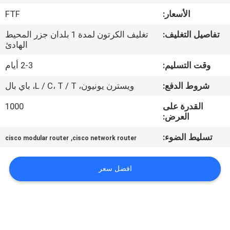
الأسعار:
FTF
مراقبة
تفاصيل التغليف:
تغليف الكرتون لمدة 1 بلدان جزر المحيط
الجودة
الهادئ
وقت التسليم:
2-3 أيام
اتصل
شروط الدفع:
ويسترن يونيون، L / C، T / T، باي بال
بنا
القدرة على
1000
العرض:
أخبار
تسليط الضوء:
,
cisco modular router
cisco network router
القضايا
افضل سعر
خريطة
الموقع