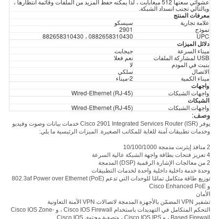
عشوائي سعتها 512 ميغابايت ، لذا يمكنه حفظ المزيد من الملفات وقائمة انتظارها ،
وبالتالي تجنب انسداد الشبكة.
معرفات المنتج
علامة تجارية
سيسكو
نموذج
2901
0882658310430 ، 882658310430
UPC
دلائل الميزات
ميناء السرعة
جيجابت
USB لمشاركة الملفات
نعم فعلا
بنيت في المودم
لا
الاتصال
سلكي
ميناء الكمية
2-ميناء
واجهات
واجهات الشبكات
Wired-Ethernet (RJ-45)
الشبكات
واجهات الشبكات
Wired-Ethernet (RJ-45)
وصف:
يوفر Cisco 2901 Integrated Services Router (ISR) خدمات بيانات وصوت وفيديو
وخدمات تطبيقات آمنة للغاية للمكاتب الصغيرة.
الميزات الرئيسية ما يلي:
2 منافذ إيثرنت مدمجة 10/100/1000
4 تعزيز فتحات بطاقة واجهة الشبكة عالية السرعة
2 من معالجات الإشارة الرقمية (DSP) المدمجة
وحدة خدمة داخلية داخلية واحدة لخدمات التطبيقات
توزيع طاقة متكامل تمامًا للوحدات التي تدعم 802.3af Power over Ethernet (PoE)
و Cisco Enhanced PoE
الأمان
تشفير VPN المضمّن بالأجهزة المدمجة لاتصالات VPN الآمنة التعاونية
التحكم المتكامل في التهديدات باستخدام Cisco IOS Firewall ، و Cisco IOS Zone-
Based Firewall ، و Cisco IOS IPS ، وتصفية محتوى Cisco IOS