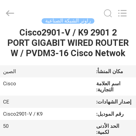
2026
LonRise
Equipment
Co.
Ltd..
راوتر الشبكة الصناعية
All
Rights
Reserved.
Cisco2901-V / K9 2901 2
المنزل
PORT GIGABIT WIRED ROUTER
المنتجات
W / PVDM3-16 Cisco Netwok
فيديوهات
مكان المنشأ:
الصين
اسم العلامة
Cisco
حولنا
التجارية:
إصدار الشهادات:
CE
جولة
رقم الموديل:
Cisco2901-V / K9
في
الحد الأدنى
50
المصنع
لكمية: