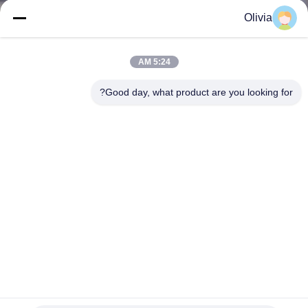
Olivia
مراقبة
الجودة
5:24 AM
Good day, what product are you looking for?
اتصل
بنا
أخبار
القضايا
SITEMAP
J4859d جاهز للذهاب أروبا 1g Sfp Lc Lx 10km Smf Xcvr الوحدة
الأصلية مختومة
سياسة