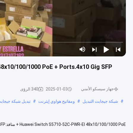
جهاز سيسكو الأمني
2025-01-03
340 الرؤى
#
شبكة جيجابت التبديل
#
ومفاتيح هواوي إيثرنت
#
تبديل شبكة جيجابت
مصمم لشبكات المؤسسات. فيما يلي الميزات والمواصفات الرئيسية: الخصائص