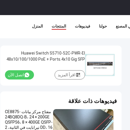
 المصنع
حولنا
فيديوهات
المنتجات
المنزل
Huawei Switch S5710-52C-PWR-EI
48x10/100/1000 PoE + Ports.4x10 Gig SFP
+ مع فتحات واجهة 2 ، لا توفر الطاقة S5710-
52C-PWR-EI
اقرأ المزيد
اتصل الآن
فيديوهات ذات علاقة
مفتاح مركز بيانات CE8875-
24BQ8DQ-B، 24 × 200GE
QSFP56، 8 × 400GE QSFP-
DD، 16 تيرابايت في الثانية، 2