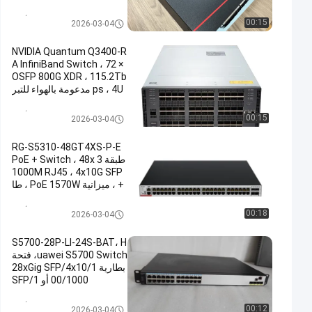
400 مليون حزمة في الثانية،
مُدار
جهاز سيسكو الأمني
00:15
2026-03-04
NVIDIA Quantum Q3400-R
A InfiniBand Switch ، 72 ×
OSFP 800G XDR ، 115.2Tb
ps ، 4U مدعومة بالهواء للتبر
يد الذكي / HPC
جهاز سيسكو الأمني
00:15
2026-03-04
RG-S5310-48GT4XS-P-E
طبقة 3 PoE + Switch ، 48x
1000M RJ45 ، 4x10G SFP
+ ، ميزانية PoE 1570W ، طا
قة إضافية مزدوجة
جهاز سيسكو الأمني
00:18
2026-03-04
S5700-28P-LI-24S-BAT، H
uawei S5700 Switch، فتحة
بطارية 28xGig SFP/4x10/1
00/1000 أو SFP/1
جهاز سيسكو الأمني
00:12
2026-03-04