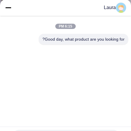
Laura
مراقبة
الجودة
6:15 PM
Good day, what product are you looking for?
اتصل
بنا
أخبار
القضايا
خريطة
الموقع
وحدة قابلة للتبديل والإدخال السريع لجهاز الإرسال والاستقبال
XFP-10GLR-OC192LR