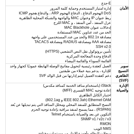
E-جذع
الأمان
إدارة امتياز المستخدم وحماية كلمة المرور
DoS الهجوم الدفاع ، الدفاع الهجوم ARP ، والدفاع هجوم ICMP
ربط عنوان IP وعنوان MAC والواجهة والشبكة المحلية الظاهرية
عزل المنفذ ، أمن المنفذ ، و MAC اللزج
إدخالات عنوان MAC Blackhole
الحد من عدد عناوين MAC المستفادة
مصادقة 802.1x والحد من عدد المستخدمين على واجهة
مصادقة AAA ومصادقة RADIUS ومصادقة TACACS
SSH v2.0
تأمين بروتوكول نقل النص التشعبي (HTTPS)
الدفاع وحدة المعالجة المركزية
القائمة السوداء والقائمة البيضاء
سوبر
العمل كعقدة رئيسية لتحويل مفاتيح الوصلة الهابطة عموديًا كجهاز واحد
النسيج
للإدارة ، يدعم بنية عملاء من طبقتين
الظاهري
دعم كعقدة العميل ليتم إدارتها من قبل الوالد SVF
(SVF)
الإدارة
iStack (باستخدام منافذ الخدمة كمنافذ مكدس)
والصيانة
إعادة توجيه MAC القسري (MFF)
اختبار الكابل الظاهري
Ethernet OAM (IEEE 802.3ah و 802.1ag)
النسخ المتطابق للمنفذ المحلي ومحلل المنافذ التي يتم تبديلها عن بُعد
(RSPAN) ، مما يسمح لمنفذ مراقبة بإعادة توجيه الحزم
التكوين عن بعد والصيانة باستخدام Telnet
SNMP v1 / v2c / v3
RMON
NMS الويب
سجلات النظام وأجهزة الإنذار من مستويات مختلفة