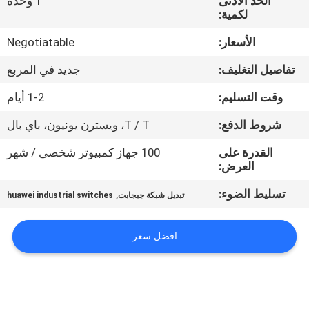
الحد الأدنى
1 وحدة
لكمية:
مراقبة
الأسعار:
Negotiatable
الجودة
تفاصيل التغليف:
جديد في المربع
اتصل
وقت التسليم:
1-2 أيام
بنا
شروط الدفع:
T / T، ويسترن يونيون، باي بال
القدرة على
100 جهاز كمبيوتر شخصى / شهر
أخبار
العرض:
تسليط الضوء:
,
تبديل شبكة جيجابت
huawei industrial switches
القضايا
افضل سعر
SITEMAP
سياسة