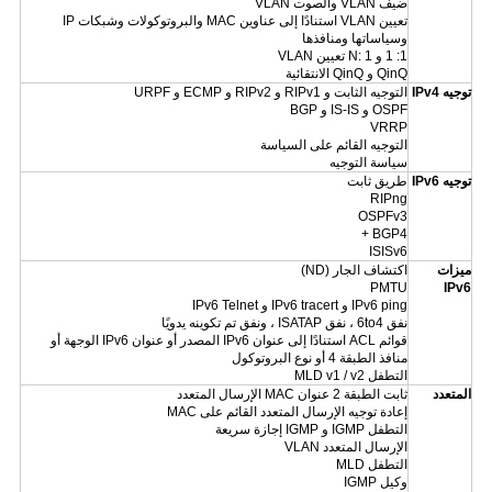
ضيف VLAN والصوت VLAN
تعيين VLAN استنادًا إلى عناوين MAC والبروتوكولات وشبكات IP
وسياساتها ومنافذها
1: 1 و N: 1 تعيين VLAN
QinQ و QinQ الانتقائية
توجيه IPv4
التوجيه الثابت و RIPv1 و RIPv2 و ECMP و URPF
OSPF و IS-IS و BGP
VRRP
التوجيه القائم على السياسة
سياسة التوجيه
توجيه IPv6
طريق ثابت
RIPng
OSPFv3
BGP4 +
ISISv6
ميزات
اكتشاف الجار (ND)
PMTU
IPv6
IPv6 ping و IPv6 tracert و IPv6 Telnet
نفق 6to4 ، نفق ISATAP ، ونفق تم تكوينه يدويًا
قوائم ACL استنادًا إلى عنوان IPv6 المصدر أو عنوان IPv6 الوجهة أو
منافذ الطبقة 4 أو نوع البروتوكول
التطفل MLD v1 / v2
المتعدد
ثابت الطبقة 2 عنوان MAC الإرسال المتعدد
إعادة توجيه الإرسال المتعدد القائم على MAC
التطفل IGMP و IGMP إجازة سريعة
الإرسال المتعدد VLAN
التطفل MLD
وكيل IGMP