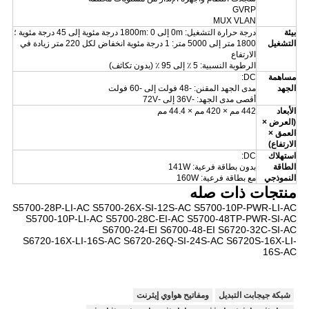
GVRP
MUX VLAN
بيئة
درجة حرارة التشغيل: 0m إلى 1800m: 0 درجة مئوية إلى 45 درجة مئوية ؛
التشغيل
1800 متر إلى 5000 متر: 1 درجة مئوية انخفاض لكل 220 متر زيادة في
الارتفاع
الرطوبة النسبية: 5 ٪ إلى 95 ٪ (بدون تكاثف)
مساهمة
DC:
الجهد
مدى الجهد المقنن: -48 فولت إلى -60 فولت
أقصى مدى الجهد: -36V إلى -72V
الأبعاد
442 مم × 420 مم × 44.4 مم
(العرض ×
العمق ×
الارتفاع)
استهلاك
DC:
الطاقة
بدون بطاقة فرعية: 141W
النموذجي
مع بطاقة فرعية: 160W
منتجات ذات صله
S5700-28P-LI-AC S5700-26X-SI-12S-AC S5700-10P-PWR-LI-AC
S5700-10P-LI-AC S5700-28C-EI-AC S5700-48TP-PWR-SI-AC
S6700-24-EI S6700-48-EI S6720-32C-SI-AC
S6720-16X-LI-16S-AC S6720-26Q-SI-24S-AC S6720S-16X-LI-
16S-AC
شبكة جيجابت التبديل
ومفاتيح هواوي إيثرنت