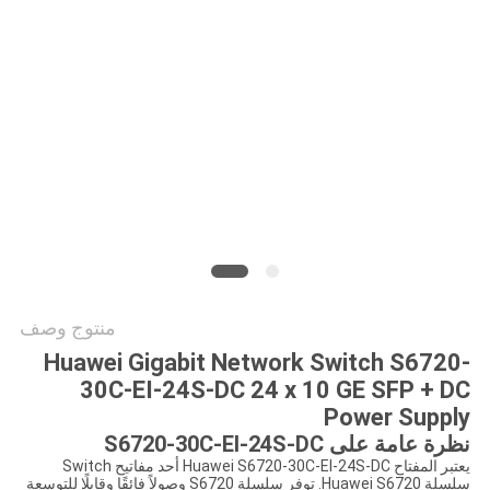
الخصوصية
منتوج وصف
Huawei Gigabit Network Switch S6720-
30C-EI-24S-DC 24 x 10 GE SFP + DC
Power Supply
نظرة عامة على S6720-30C-EI-24S-DC
يعتبر المفتاح Huawei S6720-30C-EI-24S-DC أحد مفاتيح Switch
سلسلة Huawei S6720.
توفر سلسلة S6720 وصولاً فائقًا وقابلًا للتوسعة