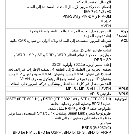
الإرسال المتعدد للتحكم
إحصائيات حركة مرور الإرسال المتعدد المستندة إلى المنفذ
IGMP v1 / v2 / v3
PIM-SM و PIM-DM و PIM-SSM
MSDP
MVPN
جودة
الحد من معدل الحزم المرسلة والمستلمة بواسطة واجهة
الخدمة /
إعادة توجيه الحزمة
ACL
شرطة المرور المستندة إلى المنافذ وثلاثة ألوان من سيارة CAR ثنائية
اللون
ثمانية طوابير على كل منفذ
خوارزميات جدولة قوائم انتظار WRR و DRR و SP و WRR + SP و
DRR + SP
إعادة تمييز أولوية 802.1p وأولوية DSCP
تصفية الحزمة من الطبقة 2 إلى الطبقة 4 ، تصفية الإطارات غير الصالحة
استنادًا إلى عنوان MAC المصدر وعنوان MAC الوجهة وعنوان IP المصدر
وعنوان IP الوجهة ورقم المنفذ ونوع البروتوكول ومعرف VLAN
الحد من معدل في كل قائمة انتظار وتشكيل حركة المرور على المنافذ
MPLS ، MPLS VLL ، L3VPN
MPLS
VPLS
مارتيني VPLS
الموثوقية
STP (IEEE 802.1d) و RSTP (IEEE 802.1w) و MSTP (IEEE 802.1s)
حماية BPDU وحماية الجذر وحماية الحلقة
طبولوجيا حلقة RRPP و RRPP مثيل متعدد
طوبولوجيا شجرة Smart Link ومثيلات Smart Link المتعددة ، مما يوفر
مفتاح الحماية على مستوى المللي ثانية
سبتمبر
ERPS (G.8032v2)
BFD for OSPF ، BFD for IS-IS ، BFD for VRRP ، و BFD for PIM