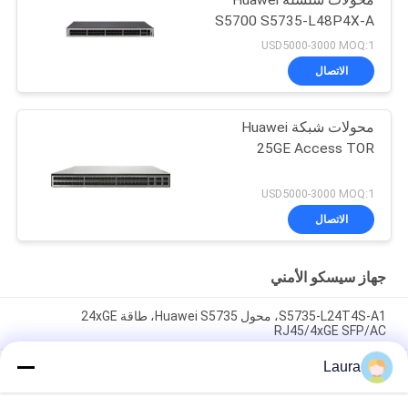
S5700 S5735-L48P4X-A
USD5000-3000 MOQ:1
الاتصال
محولات شبكة Huawei
25GE Access TOR
USD5000-3000 MOQ:1
الاتصال
جهاز سيسكو الأمني
S5735-L24T4S-A1، محول Huawei S5735، طاقة 24xGE
RJ45/4xGE SFP/AC
Laura
CE6863E-48S6CQ هواوي CloudEngine 6800 48 * 25G SFP28 ، 6 *
100G QSFP28 ، 2 * إمدادات الطاقة المتغيرة ، منفذ الهواء الجانبي
للنقل