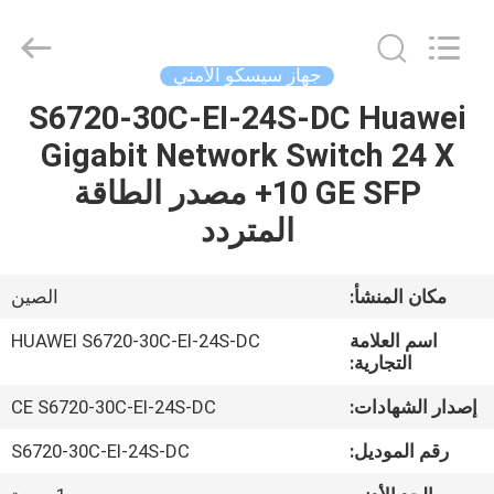
2026
LonRise
Equipment
Co.
Ltd..
جهاز سيسكو الأمني
All
Rights
Reserved.
S6720-30C-EI-24S-DC Huawei
المنزل
Gigabit Network Switch 24 X
المنتجات
10 GE SFP+ مصدر الطاقة
المتردد
فيديوهات
مكان المنشأ:
الصين
حولنا
اسم العلامة
HUAWEI S6720-30C-EI-24S-DC
التجارية:
جولة
إصدار الشهادات:
CE S6720-30C-EI-24S-DC
في
رقم الموديل:
S6720-30C-EI-24S-DC
المصنع