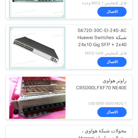
قابل للتفاوض MOQ:1 وحدة
الاتصال
S6720-30C-EI-24S-AC
شبكة Huawei Switches
24x10 Gig SFP + 2x40
Gig QSFP + منافذ
قابل للتفاوض MOQ:1unit
الاتصال
راوتر هواوي
CR5D00LFXF70 NE40E
USD5000-3000 MOQ:1
الاتصال
محولات شبكة هواوي ،
محولات سلسلة Huawei