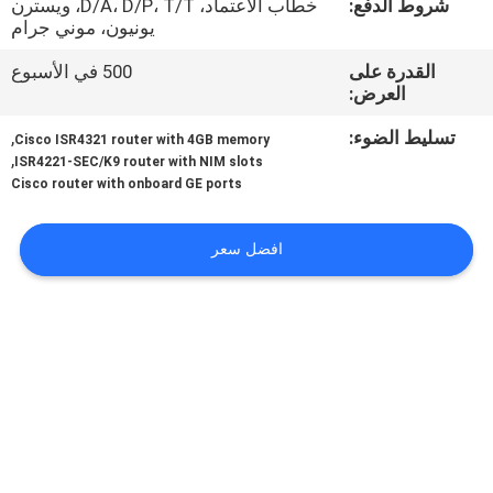
شروط الدفع:
خطاب الاعتماد، D/A، D/P، T/T، ويسترن
يونيون، موني جرام
مراقبة
القدرة على
500 في الأسبوع
الجودة
العرض:
تسليط الضوء:
,
Cisco ISR4321 router with 4GB memory
اتصل
,
ISR4221-SEC/K9 router with NIM slots
Cisco router with onboard GE ports
بنا
افضل سعر
أخبار
القضايا
SITEMAP
سياسة