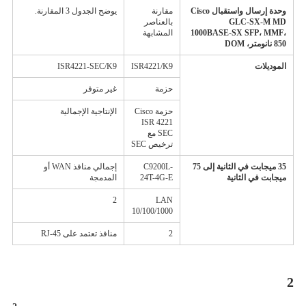
وحدة إرسال واستقبال Cisco
مقارنة
يوضح الجدول 3 المقارنة.
GLC-SX-M MD
بالعناصر
1000BASE-SX SFP، MMF،
المشابهة
850 نانومتر، DOM
الموديلات
ISR4221/K9
ISR4221-SEC/K9
حزمة
غير متوفر
حزمة Cisco
الإنتاجية الإجمالية
ISR 4221
SEC مع
ترخيص SEC
35 ميجابت في الثانية إلى 75
C9200L-
إجمالي منافذ WAN أو
ميجابت في الثانية
24T-4G-E
المدمجة
2
LAN
10/100/1000
2
منافذ تعتمد على RJ-45
2