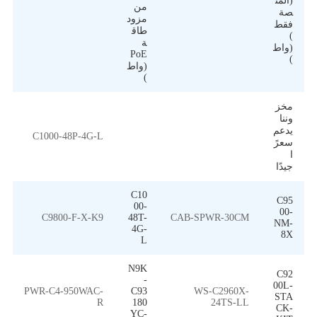
(المن
من
صة
مزود
فقط
طاق
)
ة
(واط
PoE
)
(واط
)
مخز
وننا
يدعم
C1000-48P-4G-L
سعرً
ا
جيدًا
C10
C95
00-
00-
C9800-F-X-K9
48T-
CAB-SPWR-30CM
NM-
4G-
8X
L
N9K
C92
-
00L-
PWR-C4-950WAC-
C93
WS-C2960X-
STA
R
180
24TS-LL
CK-
YC-