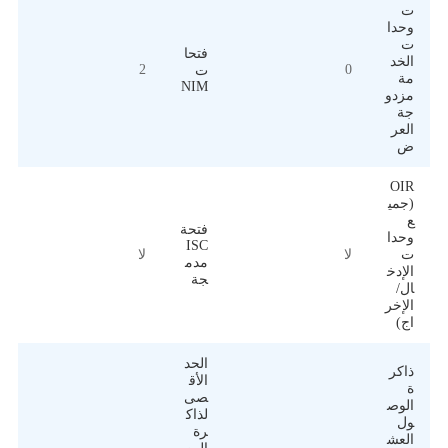
ت
وحدا
ت
فتحا
الخد
2
0
ت
مة
NIM
مزدو
جة
العر
ض
OIR
(جمي
ع
فتحة
وحدا
ISC
ت
لا
لا
مدم
الإدخ
جة
ال/
الإخر
اج)
الحد
ذاكر
الأق
ة
صى
الوص
لذاك
ول
رة
العش