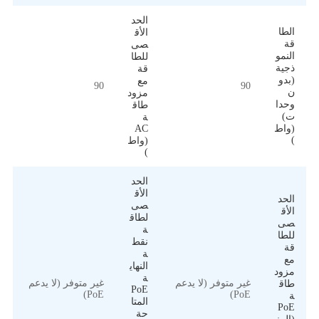
الحد
الطا
الأق
قة
صى
النمو
للطا
ذجية
قة
(بدو
مع
90
90
ن
مزود
وحدا
طاق
ت)
ة
AC
(واط
)
(واط
)
الحد
الأق
الحد
صى
الأق
لطاق
صى
ة
للطا
نقط
قة
ة
مع
النهاي
مزود
ة
غير متوفر (لا يدعم
غير متوفر (لا يدعم
طاق
PoE
PoE)
PoE)
ة
المتا
PoE
حة