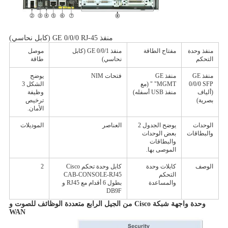
منفذ GE 0/0/0 RJ-45 (كابل نحاسي)
منفذ وحدة
مفتاح الطاقة
منفذ GE 0/0/1 (كابل
موصل
التحكم
نحاسي)
طاقة
منفذ GE
منفذ GE
فتحات NIM
يوضح
0/0/0 SFP
"MGMT " (مع
الشكل 3
(ألياف
منفذ USB أسفله)
وظيفة
بصرية)
ترخيص
الأمان.
الوحدات
يوضح الجدول 2
العناصر
الموديلات
والبطاقات
بعض الوحدات
والبطاقات
الموصى بها.
الوصف
كابلات وحدة
كابل وحدة تحكم Cisco
2
التحكم
CAB-CONSOLE-RJ45
والمساعدة
بطول 6 أقدام مع RJ45 و
DB9F
وحدة واجهة شبكة Cisco من الجيل الرابع متعددة الوظائف للصوت و
WAN