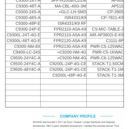
C9300-24T-A
SFP-H10GB-CU2M
AP505
C9300-48T-A
MA-CBL-40G-3M
AP515
C9300-24S-A
GLC-LH-SMD=
CP-3905
C9300-48S-A
ISR4331/K9
CP-7821-K9
C9300-48P-E
ISR4331/K9 RF
C9300-24P-E
FPR2110-ASA-K9
CS-MIC-TABLE-J
C9300L-24T-4G-E
FPR2110-ASA-K9
AIR-AP3802I-E-K9
C9300L-48T-4G-E
FPR2120-ASA-K9
C1111-8P
C9300-NM-8X
FPR2130-ASA-K9
PWR-C5-125WAC
C9400-LC-24S
C9200-NM-4G=
PWR-C5-1KWAC
C9500-24Y4C-A
C9200-NM-4G=
PWR-C6-125WAC
C9500-24Y4C-A
C9200L-24P-4G-CE
STACK-T1-50CM
C9500-48Y4C-A
C9200L-24P-4G-CE
STACK-T1-1M
C9200L-48P-4G-E
STACK-T1-3M