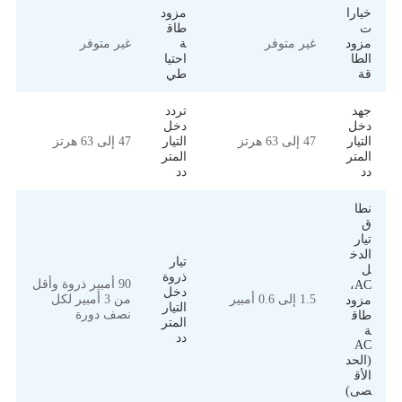
خيارا
مزود
ت
طاق
مزود
غير متوفر
ة
غير متوفر
الطا
احتيا
قة
طي
جهد
تردد
دخل
دخل
التيار
47 إلى 63 هرتز
التيار
47 إلى 63 هرتز
المتر
المتر
دد
دد
نطا
ق
تيار
الدخ
تيار
ل
ذروة
90 أمبير ذروة وأقل
AC،
دخل
1.5 إلى 0.6 أمبير
من 3 أمبير لكل
مزود
التيار
نصف دورة
طاق
المتر
ة
دد
AC
(الحد
الأق
صى)