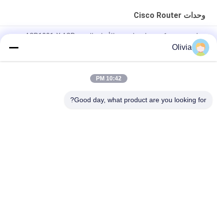
وحدات Cisco Router
جهاز توجيه شبكة جيجابت إيثرنت الأصلي الجديد ASR1001-X ASR
1000 Series
Olivia
C9300 - NM - 2Q = قطع وحدة شبكة محفز 9300 2 × 40GE
10:42 PM
ISR 4221 Cisco Router Modules 2GE 4G DRAM Wifi Range
Extender
Good day, what product are you looking for?
فئات شعبية
جميع
جهاز الإرسال 
وحدة الإرسال 
والاستقبال البصري 
والاستقبال البصرية
SFP
التحكم الصناعي PLC
وحدات Cisco SFP
تبديل سيسكو إيثرنت
هواوي SFP الوحدة