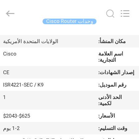
2026
LonRise
Equipment
Co.
Ltd..
وحدات Cisco Router
All
Rights
Reserved.
المنزل
مكان المنشأ:
الولايات المتحدة الأمريكية
المنتجات
اسم العلامة
Cisco
التجارية:
فيديوهات
إصدار الشهادات:
CE
رقم الموديل:
ISR4221-SEC / K9
حولنا
الحد الأدنى
1
لكمية:
جولة
الأسعار:
$625-$2043
في
وقت التسليم:
1-2 يوم
المصنع