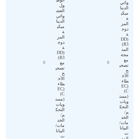
الوص
وائي
ول
الدينا
العش
ميكي
وائي
ة
الدينا
المز
ميكي
دوج
ة
ة
المز
(DD
دوج
R3)
ة
المد
(DD
مجة
R3)
مع
0
0
مع
تصحي
تصحي
ح
ح
الأخ
الأخ
طاء
طاء
(EC
(EC
C)
C)
(مست
(مست
ويات
ويات
التحك
التحك
م/
م/
الخد
الخد
مات/
مات/
البيانا
البيانا
ت
ت
المد