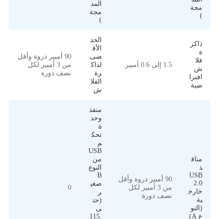
المد
مجة
مجة
)
)
الحد
ذاكر
الأق
ة
صى
90 أمبير ذروة وأقل
فلا
1.5 إلى 0.6 أمبير
لذاك
من 3 أمبير لكل
ش
رة
نصف دورة
افترا
الفلا
ضية
ش
منفذ
وحد
ة
تحك
م
USB
مناف
من
ذ
النوع
B
USB
90 أمبير ذروة وأقل
2.0
صغي
0
من 3 أمبير لكل
خارج
ر
نصف دورة
ية
(حت
(النو
ى
ع A)
115.