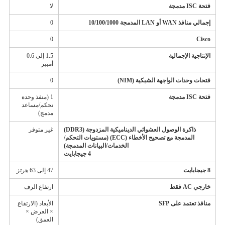
فتحة ISC مدمجة
لا
إجمالي منافذ WAN أو LAN المدمجة 10/100/1000
0
0
Cisco
الإنتاجية الإجمالية
1.5 إلى 0.6
أمبير
فتحات وحدات الواجهة الشبكية (NIM)
0
فتحة ISC مدمجة
1 (منفذ وحدة
تحكم/مساعد
مدمج)
ذاكرة الوصول العشوائي الديناميكية المزدوجة (DDR3)
غير متوفر
المدمجة مع تصحيح الأخطاء (ECC) (مستويات التحكم/
الخدمات/البيانات المدمجة)
4 جيجابايت
8 جيجابايت
47 إلى 63 هرتز
خارجي AC فقط
ارتفاع الرف
منافذ تعتمد على SFP
الأبعاد (الارتفاع
× العرض ×
العمق)