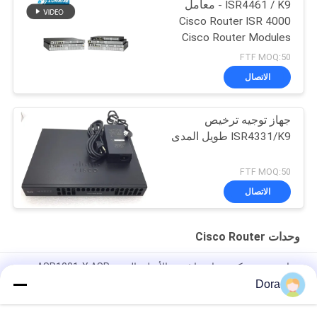
ISR4461 / K9 - معامل
Cisco Router ISR 4000
Cisco Router Modules
FTF MOQ:50
الاتصال
جهاز توجيه ترخيص
ISR4331/K9 طويل المدى
FTF MOQ:50
الاتصال
وحدات Cisco Router
جهاز توجيه شبكة جيجابت إيثرنت الأصلي الجديد ASR1001-X ASR
1000 Series
Dora
C9300 - NM - 2Q = قطع وحدة شبكة محفز 9300 2 × 40GE