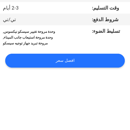
وقت التسليم:
2-3 أيام
مراقبة
شروط الدفع:
تي/تي
الجودة
تسليط الضوء:
,
وحدة مروحة تغيير سيسكو نيكسوس
,
وحدة مروحة استيعاب جانب الميناء
اتصل
مروحة تبريد جهاز توجيه سيسكو
بنا
افضل سعر
أخبار
القضايا
SITEMAP
سياسة