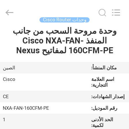
2026
LonRise
Equipment
Co.
Ltd..
وحدات Cisco Router
All
Rights
Reserved.
وحدة مروحة السحب من جانب
المنزل
المنفذ Cisco NXA-FAN-
المنتجات
160CFM-PE لمفاتيح Nexus
فيديوهات
مكان المنشأ:
الصين
اسم العلامة
Cisco
حولنا
التجارية:
إصدار الشهادات:
CE
جولة
رقم الموديل:
NXA-FAN-160CFM-PE
في
الحد الأدنى
1
المصنع
لكمية: