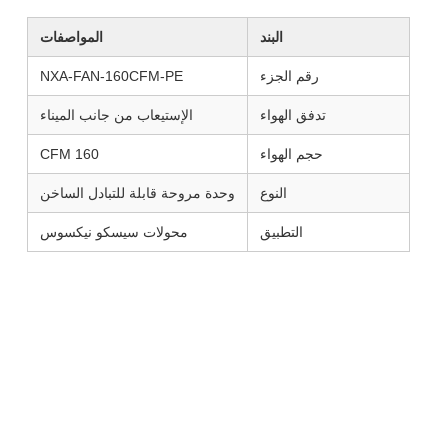
البند
المواصفات
رقم الجزء
NXA-FAN-160CFM-PE
تدفق الهواء
الإستيعاب من جانب الميناء
حجم الهواء
160 CFM
النوع
وحدة مروحة قابلة للتبادل الساخن
التطبيق
محولات سيسكو نيكسوس