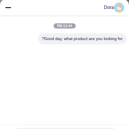
Dora
مراقبة
الجودة
12:44 PM
Good day, what product are you looking for?
اتصل
بنا
أخبار
القضايا
خريطة
الموقع
ISR4461 / K9 - معامل Cisco Router ISR 4000 Cisco Router
Modules